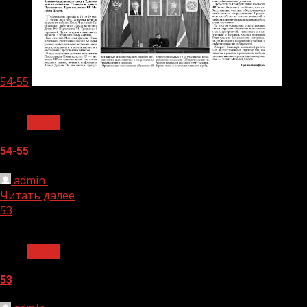
54-55
1 мин чтения
Архив
54-55
admin
05.08.2026
Читать далее
53
1 мин чтения
Архив
53