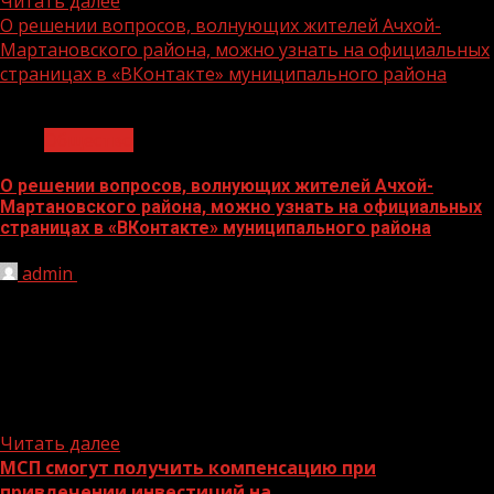
Читать далее
О решении вопросов, волнующих жителей Ачхой-
Мартановского района, можно узнать на официальных
страницах в «ВКонтакте» муниципального района
1 мин чтения
Общество
О решении вопросов, волнующих жителей Ачхой-
Мартановского района, можно узнать на официальных
страницах в «ВКонтакте» муниципального района
admin
29.05.2023
1.МУНИЦИПАЛЬНОЕ БЮДЖЕТНОЕ
ОБЩЕОБРАЗОВАТЕЛЬНОЕ УЧРЕЖДЕНИЕ «СРЕДНЯЯ
ОБЩЕОБРАЗОВАТЕЛЬНАЯ ШКОЛА №3 ИМЕНИ РАМЗАНА
ИЛЬЯСОВИЧА ГАЙРБЕКОВА С.ВАЛЕРИК» АЧХОЙ-
МАРТАНОВСКОГО МУНИЦИПАЛЬНОГО РАЙОНА
2.МУНИЦИПАЛЬНОЕ...
Читать далее
МСП смогут получить компенсацию при
привлечении инвестиций на