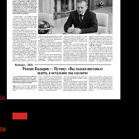
56
1 мин чтения
Архив
56