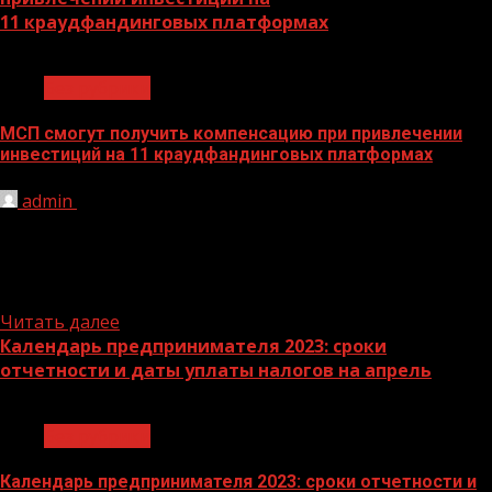
11
краудфандинговых
платформах
1 мин чтения
Без рубрики
МСП смогут получить компенсацию при привлечении
инвестиций на 11
краудфандинговых
платформах
admin
30.03.2023
Минэкономразвития России провело отбор
операторов инвестиционных платформ, с помощью
которых МСП смогут привлечь инвестиции на свои
проекты...
Читать далее
Календарь предпринимателя 2023: сроки
отчетности и даты уплаты налогов на апрель
1 мин чтения
Без рубрики
Календарь предпринимателя 2023: сроки отчетности и