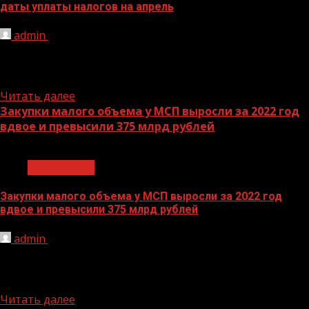
даты уплаты налогов на апрель
admin
30.03.2023
Апрель – первый по-настоящему горячий месяц года
для предпринимателей. Это не только ежемесячные
отчеты, но и подведение...
Читать далее
Закупки малого объема у МСП выросли за 2022 год
вдвое и превысили 375 млрд рублей
1 мин чтения
Без рубрики
Закупки малого объема у МСП выросли за 2022 год
вдвое и превысили 375 млрд рублей
admin
30.03.2023
27.03.2023. Общая сумма закупок малого объема по 223-
ФЗ (до 500 тыс. руб) за 2022 год составила 375,3 млрд
рублей,...
Читать далее