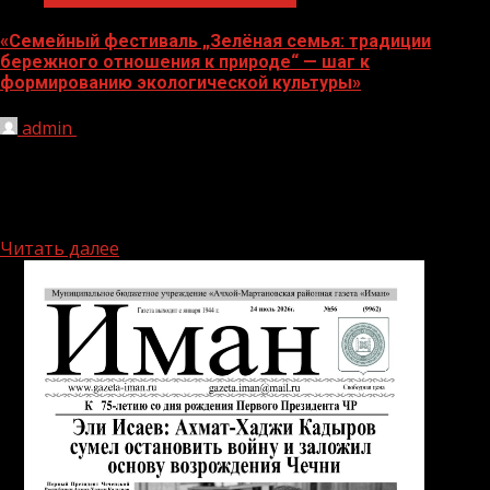
«Семейный фестиваль „Зелёная семья: традиции
бережного отношения к природе“ — шаг к
формированию экологической культуры»
admin
06.08.2026
В Ачхой-Мартановском районе, в рамках
национального проекта «Экологическое
благополучие», с огромным успехом прошёл семейный
фестиваль «Зелёная семья:...
Читать далее