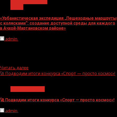
Молодёжь и дети
Семья
«Урбанистическая экспедиция „Пешеходные маршруты
с колясками“: создание доступной среды для каждого
в Ачхой-Мартановском районе»
admin
07.08.2026
В Ачхой-Мартановском районе прошла
урбанистическая экспедиция «Пешеходные маршруты с
колясками», организованная в рамках национального
проекта «Семья». Это...
Читать далее
🚀 Подводим итоги конкурса «Спорт — просто космос»!
1 мин чтения
Нацприоритеты
🚀 Подводим итоги конкурса «Спорт — просто космос»!
admin
06.08.2026
Победителем стал Сергей Лавренов. После тяжёлой