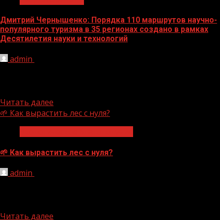
Дмитрий Чернышенко: Порядка 110 маршрутов научно-
популярного туризма в 35 регионах создано в рамках
Десятилетия науки и технологий
admin
07.08.2026
Заместитель Председателя Правительства России
Дмитрий Чернышенко и Министр науки и высшего
образования РФ Валерий Фальков рассказали о...
Читать далее
🌱 Как вырастить лес с нуля?
Экологическое благополучие
🌱 Как вырастить лес с нуля?
admin
07.08.2026
Кажется, для этого достаточно посадить дерево. Но
прежде чем новая зелёная зона появится на карте,
семена нужно...
Читать далее