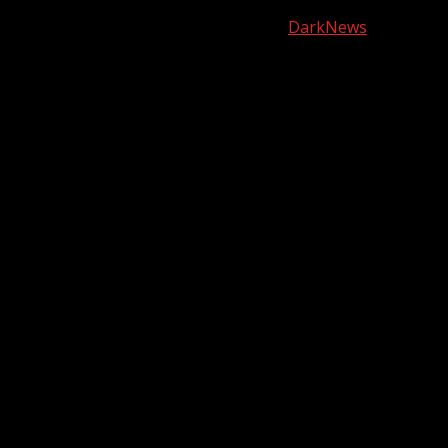
нас
Copyright © Все права защищены.
|
DarkNews
от AF
themes.