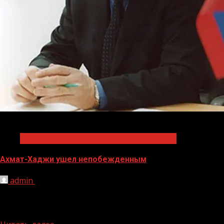
1 мин чтения
72-годовщина Первого Президента ЧР
Ахмат-Хаджи ушел непобежденным
admin
28.07.2023
23 августа вся Чеченская Республика и представители
всех народов, проживающих на ее территории (и не
только) будутотмечать...