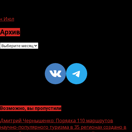
24
25
26
27
28
29
30
31
« Июл
Архив
Архив
VK
https://t
Возможно, вы пропустили
Дмитрий Чернышенко: Порядка 110 маршрутов
научно-популярного туризма в 35 регионах создано в