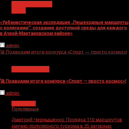
Молодёжь и дети
Семья
«Урбанистическая экспедиция „Пешеходные маршруты
с колясками“: создание доступной среды для каждого
в Ачхой-Мартановском районе»
admin
07.08.2026
🚀 Подводим итоги конкурса «Спорт — просто космос»!
1 мин чтения
Нацприоритеты
🚀 Подводим итоги конкурса «Спорт — просто космос»!
admin
06.08.2026
Последний
Популярные
Дмитрий Чернышенко: Порядка 110 маршрутов
научно-популярного туризма в 35 регионах