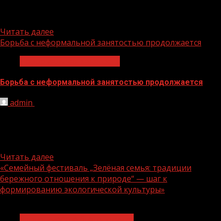
аварии, шести операций и долгого восстановления он
вернулся к занятиям. Иногда...
Читать далее
Борьба с неформальной занятостью продолжается
Неформальная занятость
Борьба с неформальной занятостью продолжается
admin
06.08.2026
24 июля 2026 года в администрации Грозненского
муниципального района состоялось заседание
межведомственной рабочей группы по легализации
трудовых...
Читать далее
«Семейный фестиваль „Зелёная семья: традиции
бережного отношения к природе“ — шаг к
формированию экологической культуры»
1 мин чтения
Экологическое благополучие