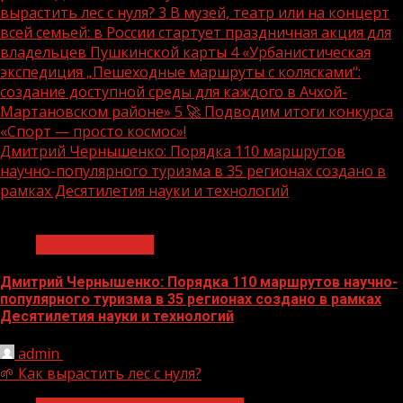
вырастить лес с нуля?
3
В музей, театр или на концерт
всей семьей: в России стартует праздничная акция для
владельцев Пушкинской карты
4
«Урбанистическая
экспедиция „Пешеходные маршруты с колясками“:
создание доступной среды для каждого в Ачхой-
Мартановском районе»
5
🚀 Подводим итоги конкурса
«Спорт — просто космос»!
Дмитрий Чернышенко: Порядка 110 маршрутов
научно-популярного туризма в 35 регионах создано в
рамках Десятилетия науки и технологий
1 мин чтения
Нацприоритеты
Дмитрий Чернышенко: Порядка 110 маршрутов научно-
популярного туризма в 35 регионах создано в рамках
Десятилетия науки и технологий
admin
07.08.2026
🌱 Как вырастить лес с нуля?