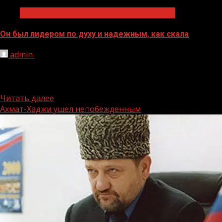
72-годовщина Первого Президента ЧР
Он был лидером по духу и надежным, как скала
admin
11.08.2023
Через несколько дней весь чеченский народ будет
отмечать очередную годовщинусо дня рождения
выдающегося сына чеченского народа, Первого...
Читать далее
Ахмат-Хаджи ушел непобежденным