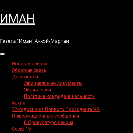
Перейти
ИМАН
к
содержимому
Газета "Иман" Ачхой-Мартан
Основное
меню
Новости района
Обратная связь
Документы
Официальные документы
Объявления
Политика конфиденциальности
Архив
72-годовщина Первого Президента ЧР
Информационные сообщения
В Прокуратуре района
Covid-19