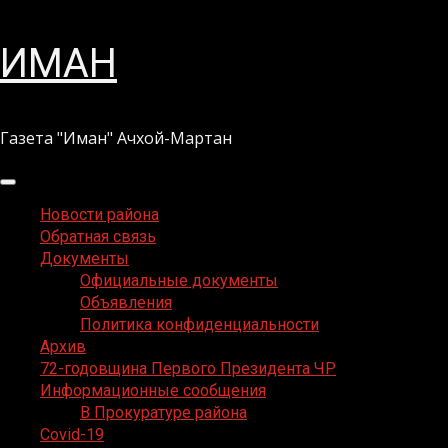
Перейти
ИМАН
к
содержимому
Газета "Иман" Ачхой-Мартан
Основное
меню
Новости района
Обратная связь
Документы
Официальные документы
Объявления
Политика конфиденциальности
Архив
72-годовщина Первого Президента ЧР
Информационные сообщения
В Прокуратуре района
Covid-19