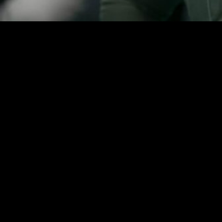
276
Центр информационных коммуникаций «Рейтинг», в
рамках проекта «Национальный рейтинг», опубликовал
очередное исследование, посвящённое оценке
деятельности глав субъектов Российской Федерации.
Объектом исследования являются руководители
субъектов Российской Федерации. Хронологические
рамки рейтинга охватывают июль-август 2020 года.
Первое место в рейтинге занял Рустам Миниханов
(Республика Татарстан), второе Сергей Собянин (город
федерального значения Москва), третье место занял
Евгений Савченко (Белгородская область). На шестой
строчке рейтинга расположился Глава Чеченской
Республики Рамзан Кадыров.
Результаты «Национального рейтинга» получены на