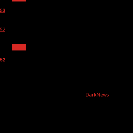
53
05.08.2026
52
1 мин чтения
Архив
52
05.08.2026
О
нас
Copyright © Все права защищены.
|
DarkNews
от AF
themes.