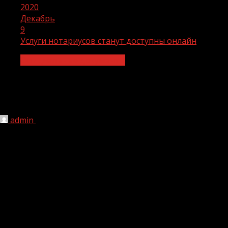
2020
Декабрь
9
Услуги нотариусов станут доступны онлайн
Официальные документы
Услуги нотариусов станут доступны
онлайн
admin
09.12.2020
1 мин чтения
309
Министерством юстиции Российской Федерации
утвержден порядок обращения к нотариусу через
интернет. Онлайн-форматом для операций с
недвижимостью можно будет воспользоваться с 29
декабря. Эксперты Федеральной кадастровой палаты
прокомментировали новые поправки.
Заявление о совершении нотариального действия