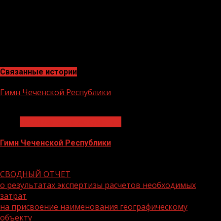
Чеченской Республики могут обратиться в
Кадастровую палату по ЧР по адресу: г. Грозный, ул.
У.Садаева 6а тел. 8 (8712)292721 (доб. 2026, 2123).
Кадастровая палата по Чеченской Республике
Связанные истории
Гимн Чеченской Республики
1 мин чтения
Официальные документы
Гимн Чеченской Республики
29.03.2023
СВОДНЫЙ ОТЧЕТ
о результатах экспертизы расчетов необходимых
затрат
на присвоение наименования географическому
объекту