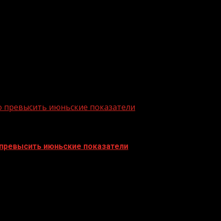
жителей региона, что окончательный переход пенсионн
ходиться на самоизоляции из-за коронавируса приняли
ты Visa и MasterCard. Причём, если срок действия плат
о превысить июньские показатели
 превысить июньские показатели