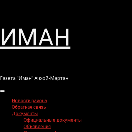
Перейти
ИМАН
к
содержимому
Газета "Иман" Ачхой-Мартан
Основное
меню
Новости района
Обратная связь
Документы
Официальные документы
Объявления