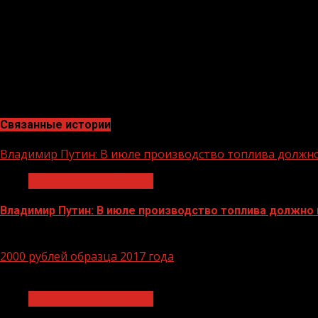
Отделение ПФР по Чеченской Республике информирует 
июля 2021 года.
Такое решение, связанное с необходимостью людей на
До этой даты граждане смогут получать выплаты на кар
рекомендовал обеспечивать им доступность операций
Связанные истории
Владимир Путин: В июле производство топлива должн
Экономика и финансы
Владимир Путин: В июле производство топлива должно
29.06.2026
2000 рублей образца 2017 года
1 мин чтения
Экономика и финансы