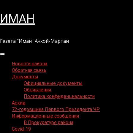
Перейти
ИМАН
к
содержимому
Газета "Иман" Ачхой-Мартан
Основное
меню
Новости района
Обратная связь
Документы
Официальные документы
Объявления
Политика конфиденциальности
Архив
72-годовщина Первого Президента ЧР
Информационные сообщения
В Прокуратуре района
Covid-19