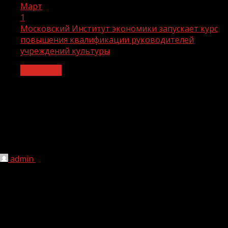
Март
1
Московский Институт экономики запускает курс
повышения квалификации руководителей
учреждений культуры
Общество
Московский Институт экономики
запускает курс повышения
квалификации руководителей
учреждений культуры
admin
01.03.2021
1 мин чтения
221
С 15 марта по 24 апреля пройдет долгосрочный курс
повышения квалификации «Правовые основы и
финансовая деятельность в учреждениях культуры.