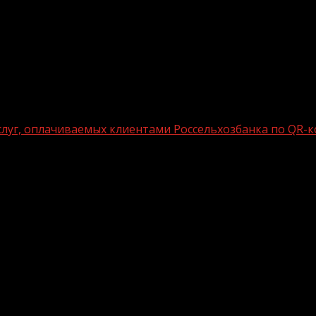
слуг, оплачиваемых клиентами Россельхозбанка по QR-к
товаров и услуг, оплачиваемых клиен
шили больше всего покупок, оплаченных по QR-кодам ч
йка», оплачивают услуги АЗС и сотовой связи. На нача