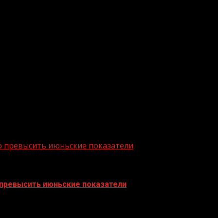
ении онлайн-продаж и получении платежей от клиенто
я РСХБ для юридического лица составляет не более 0,7
к СБП организации требуется открыть расчетный счет в
ентные ставки по размещаемым на счетах остаткам. З
а сопутствующих сервисов. В текущем году планируетс
финансовой системы обслуживания агропромышленного к
исло самых крупных и устойчивых банков страны по раз
о превысить июньские показатели
 превысить июньские показатели