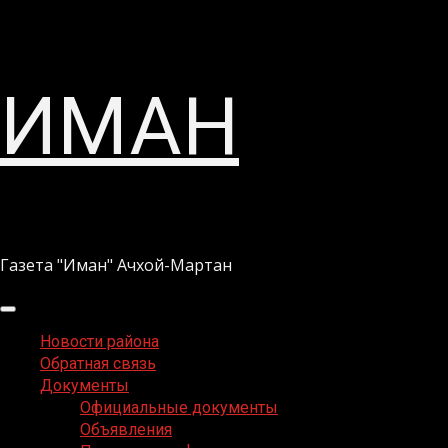
Перейти
ИМАН
к
содержимому
Газета "Иман" Ачхой-Мартан
Основное
меню
Новости района
Обратная связь
Документы
Официальные документы
Объявления