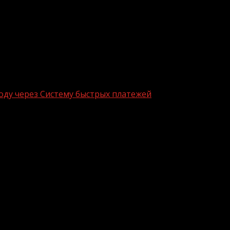
оду через Систему быстрых платежей
тами Россельхозбанка по QR-коду
ерез Систему быстрых платежей (СБП). С помощью СБП
льном этапе запуска услуги по оплате товаров через