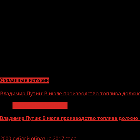
статических и динамических QR-кодов. При осуществл
предложена типовая реализация платежей СБП. Комисси
видов деятельности – не более 0,4%. Для подключения 
условия по обслуживанию счетов и конкурентные проц
приложения для торгово-сервисных предприятий и ряд
оборудованием банка.
АО «Россельхозбанк» – основа национальной кредитно-
является ключевым кредитором АПК страны, входит в ч
рейтинга надежности крупнейших российских банков.
Связанные истории
Владимир Путин: В июле производство топлива должн
Экономика и финансы
Владимир Путин: В июле производство топлива должно
29.06.2026
2000 рублей образца 2017 года