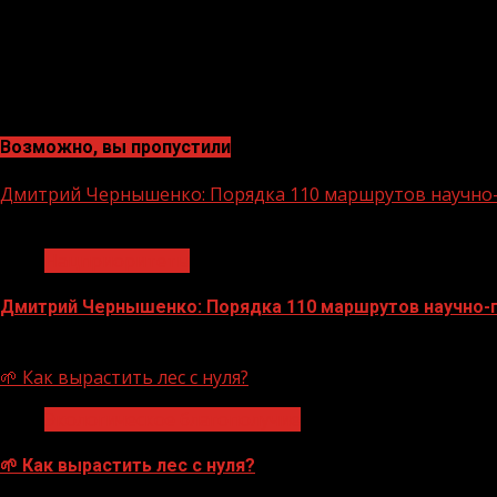
Возможно, вы пропустили
Дмитрий Чернышенко: Порядка 110 маршрутов научно-п
1 мин чтения
Нацприоритеты
Дмитрий Чернышенко: Порядка 110 маршрутов научно-по
07.08.2026
🌱 Как вырастить лес с нуля?
Экологическое благополучие
🌱 Как вырастить лес с нуля?