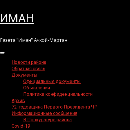
Перейти
ИМАН
к
содержимому
Газета "Иман" Ачхой-Мартан
Основное
меню
Новости района
Обратная связь
Документы
Официальные документы
Объявления
Политика конфиденциальности
Архив
72-годовщина Первого Президента ЧР
Информационные сообщения
В Прокуратуре района
Covid-19