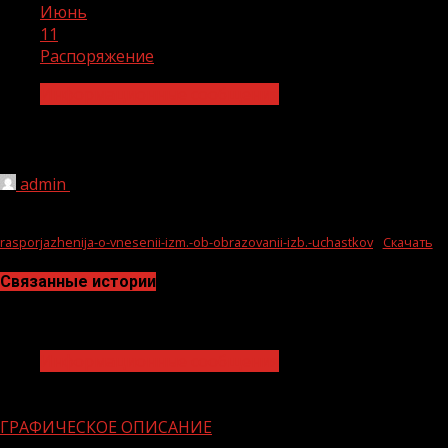
Июнь
11
Распоряжение
Информационные сообщения
Распоряжение
admin
11.06.2021
1 мин чтения
247
rasporjazhenija-o-vnesenii-izm.-ob-obrazovanii-izb.-uchastkov
Скачать
Связанные истории
1 мин чтения
Информационные сообщения
13.02.2026
ГРАФИЧЕСКОЕ ОПИСАНИЕ