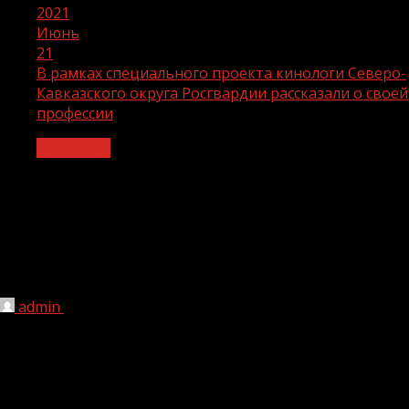
2021
Июнь
21
В рамках специального проекта кинологи Северо-
Кавказского округа Росгвардии рассказали о своей
профессии
Общество
В рамках специального проекта
кинологи Северо-Кавказского округа
Росгвардии рассказали о своей
профессии
admin
21.06.2021
1 мин чтения
240
В рамках специального проекта «Профессия с военным
характером» военнослужащие кинологической группы