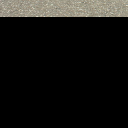
285
ОТМЕТИЛ 21-ЛЕТИЕ
В Грозном состоялось торжественное мероприятие,
посвященное 21-летию со дня образования отдельного
медико-санитарного батальона отдельной ордена
Жукова бригады оперативного назначения Северо-
Кавказского округа войск национальной гвардии
Российской Федерации.
Коллектив военно-медицинского учреждения от имени
командира бригады генерал-майора Сергея
Задорожного и от себя лично поздравил начальник
медицинской службы бригады подполковник
медицинской службы Булат Муканов: «Благодарю вас за