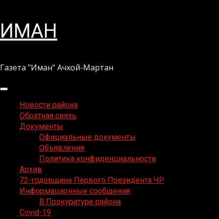
Перейти
ИМАН
к
содержимому
Газета "Иман" Ачхой-Мартан
Основное
меню
Новости района
Обратная связь
Документы
Официальные документы
Объявления
Политика конфиденциальности
Архив
72-годовщина Первого Президента ЧР
Информационные сообщения
В Прокуратуре района
Covid-19