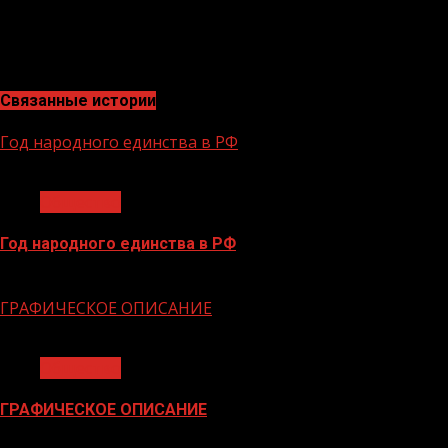
В.МАКАРЕНКО, старший помощник начальника РЛС
по работе со СМИ
Связанные истории
Год народного единства в РФ
1 мин чтения
Общество
Год народного единства в РФ
06.02.2026
ГРАФИЧЕСКОЕ ОПИСАНИЕ
1 мин чтения
Общество
ГРАФИЧЕСКОЕ ОПИСАНИЕ