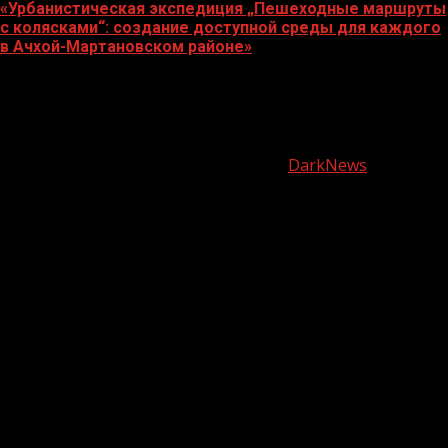
«Урбанистическая экспедиция „Пешеходные маршруты
с колясками“: создание доступной среды для каждого
в Ачхой-Мартановском районе»
07.08.2026
О
нас
Copyright © Все права защищены.
|
DarkNews
от AF
themes.