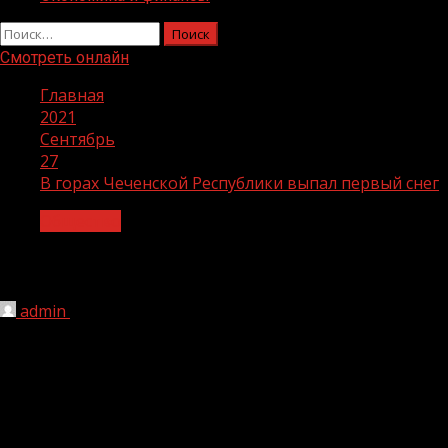
Найти:
Смотреть онлайн
Главная
2021
Сентябрь
27
В горах Чеченской Республики выпал первый снег
Общество
В горах Чеченской Республики выпал 
admin
27.09.2021
1 мин чтения
246
В горных районах Чеченской Республики выпал первый сн
Снегопад начался в ночь на 26 сентября и продолжалс