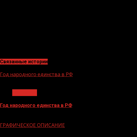
растаял уже на следующий день. Сейчас в горах региона
«Я отдыхал в селении Хакмадой Шаройского района. З
проснулся на утренний намаз, снегопад уже прекрати
не было. Белый покров сохранялся лишь на высоких ск
Как отметили в Минтуризма ЧР, в горах снегопад в это
случаи, когда снегопад в горных районах республики на
Связанные истории
Год народного единства в РФ
1 мин чтения
Общество
Год народного единства в РФ
06.02.2026
ГРАФИЧЕСКОЕ ОПИСАНИЕ
1 мин чтения