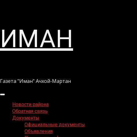
Перейти
ИМАН
к
содержимому
Газета "Иман" Ачхой-Мартан
Основное
меню
Новости района
Обратная связь
Документы
Официальные документы
Объявления