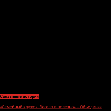
Всего в столице расположены 23 стационарных
котельных, 40 блочно-модульных котельных, 25
центрально тепловых пунктов, а также тепловые сети
протяженностью 372,5 км.
Также заменены ветхие тепловые сети
протяжённостью 7 км, теплообменники, газовые
горелки, система химводоочистки (ХВО) котельной,
установлено 14 новых котлов и проведен капитальный
ремонт 10 котлов.
Отметим, всего на территории города с центральным
отоплением 1072 многоквартирных дома, 208 с
индивидуальными тепловыми пунктами и 222 с
поквартирным отоплением. Всего тепло подано в 1502
многоквартирных дома.
Связанные истории
«Семейный кружок: Весело и полезно» – Объединяя