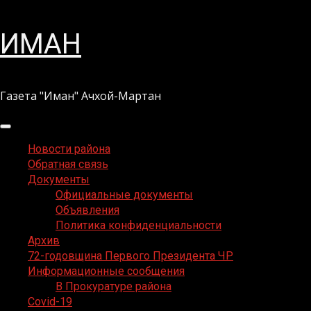
Перейти
ИМАН
к
содержимому
Газета "Иман" Ачхой-Мартан
Основное
меню
Новости района
Обратная связь
Документы
Официальные документы
Объявления
Политика конфиденциальности
Архив
72-годовщина Первого Президента ЧР
Информационные сообщения
В Прокуратуре района
Covid-19