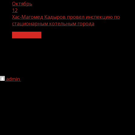
Октябрь
12
Хас-Магомед Кадыров провел инспекцию по
стационарным котельным города
Без рубрики
Хас-Магомед Кадыров провел
инспекцию по стационарным
котельным города
admin
12.10.2021
1 мин чтения
230
Мэр г. Грозного Хас-Магомед Кадыров совершил
инспекционный объезд по стационарным и блочно-
модульным котельным города.
Градоначальник посетил столичные котельные № 4 и №
6, в ходе проверки директор МУП «Теплоснабжение»