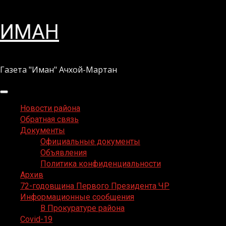
Перейти
ИМАН
к
содержимому
Газета "Иман" Ачхой-Мартан
Основное
меню
Новости района
Обратная связь
Документы
Официальные документы
Объявления
Политика конфиденциальности
Архив
72-годовщина Первого Президента ЧР
Информационные сообщения
В Прокуратуре района
Covid-19