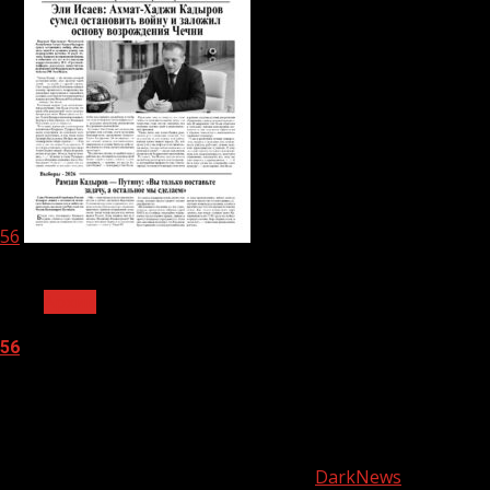
56
1 мин чтения
Архив
56
05.08.2026
О
нас
Copyright © Все права защищены.
|
DarkNews
от AF