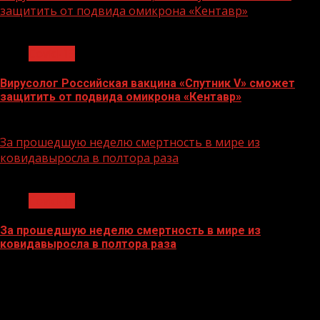
защитить от подвида омикрона «Кентавр»
1 мин чтения
Covid-19
Вирусолог Российская вакцина «Спутник V» сможет
защитить от подвида омикрона «Кентавр»
26.07.2022
За прошедшую неделю смертность в мире из
ковидавыросла в полтора раза
1 мин чтения
Covid-19
За прошедшую неделю смертность в мире из
ковидавыросла в полтора раза
18.07.2022
БАННЕРЫ