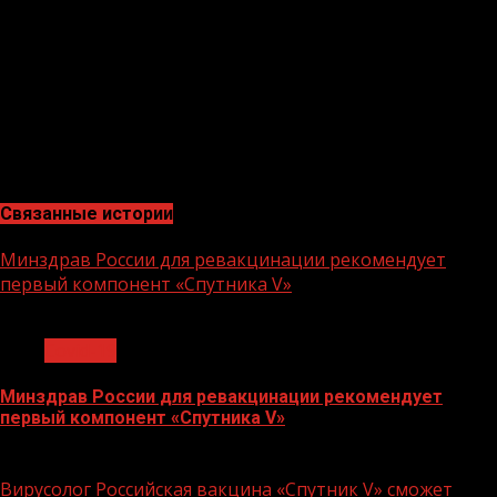
коронавируса «дельта». Это исследование было
проведено с 20 июня по 20 июля — в период, когда во
Франции сильно увеличилось количество
госпитализированных.
В этот период эффективность вакцинации составила
84% в группе лиц старше 75 лет и 92% — среди лиц в
возрасте от 50 до 75 лет.
Связанные истории
Минздрав России для ревакцинации рекомендует
первый компонент «Спутника V»
1 мин чтения
Covid-19
Минздрав России для ревакцинации рекомендует
первый компонент «Спутника V»
29.07.2022
Вирусолог Российская вакцина «Спутник V» сможет