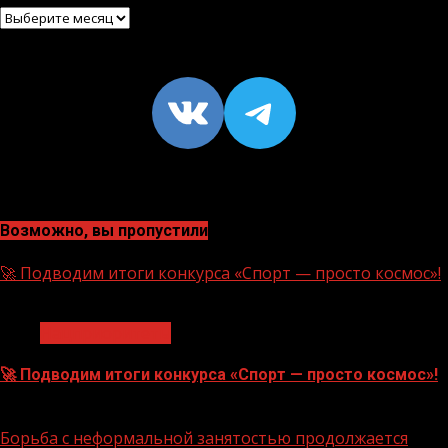
Архив
VK
https://t
Возможно, вы пропустили
🚀 Подводим итоги конкурса «Спорт — просто космос»!
1 мин чтения
Нацприоритеты
🚀 Подводим итоги конкурса «Спорт — просто космос»!
06.08.2026
Борьба с неформальной занятостью продолжается