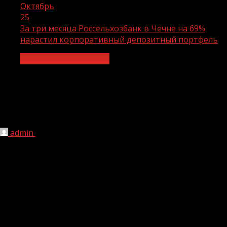
Октябрь
25
За три месяца Россельхозбанк в Чечне на 69%
нарастил корпоративный депозитный портфель
Экономика и финансы
За три месяца Россельхозбанк в
Чечне на 69% нарастил
корпоративный депозитный портфель
admin
25.10.2021
1 мин чтения
234
В третьем квартале 2021 года корпоративный
депозитный портфель Чеченского филиала
Россельхозбанка вырос на 69% — до 5,1 млрд рублей.
Наибольший прирост наблюдался в августе – 85% от
показателя.