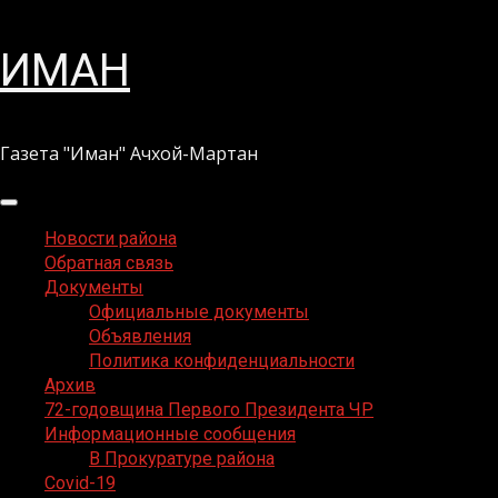
Перейти
ИМАН
к
содержимому
Газета "Иман" Ачхой-Мартан
Основное
меню
Новости района
Обратная связь
Документы
Официальные документы
Объявления
Политика конфиденциальности
Архив
72-годовщина Первого Президента ЧР
Информационные сообщения
В Прокуратуре района
Covid-19