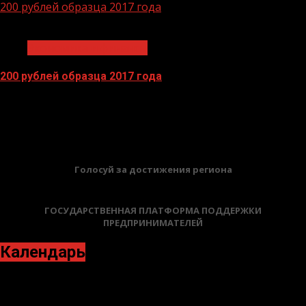
200 рублей образца 2017 года
1 мин чтения
Экономика и финансы
200 рублей образца 2017 года
13.04.2026
БАННЕРЫ
Голосуй за достижения региона
ГОСУДАРСТВЕННАЯ ПЛАТФОРМА ПОДДЕРЖКИ
ПРЕДПРИНИМАТЕЛЕЙ
Календарь
Октябрь 2021
Пн
Вт
Ср
Чт
Пт
Сб
Вс