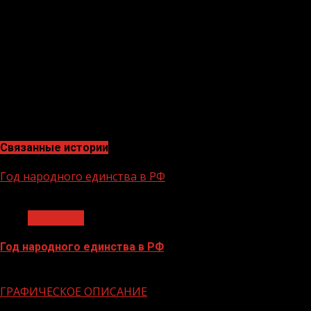
На сегодняшний день часть лабораторий уже
открылась. Например, в Кемеровском государственном
университете приступили к исследованиям по очистке
воздуха от разных видов загрязнений. В новой
лаборатории также планируется выстроить
совместную работу с сотрудниками карбонового
полигона «Кузбасс» по снижению промышленной
экологической нагрузки в регионе.
Связанные истории
Год народного единства в РФ
1 мин чтения
Общество
Год народного единства в РФ
06.02.2026
ГРАФИЧЕСКОЕ ОПИСАНИЕ
1 мин чтения