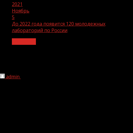
2021
Ноябрь
5
До 2022 года появится 120 молодежных
лабораторий по России
Общество
До 2022 года появится 120
молодежных лабораторий по России
admin
05.11.2021
1 мин чтения
251
Их создадут в рамках национального проекта «Наука и
университеты». Об этом сообщил зампред
председателя правительства России.
Дмитрий Чернышенко сказал, что конкурсный отбор
был организован Минобрнауки России и проходил с