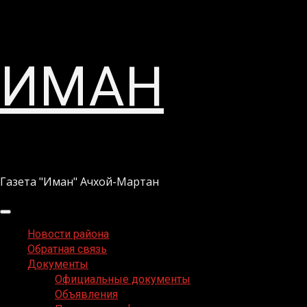
Перейти
ИМАН
к
содержимому
Газета "Иман" Ачхой-Мартан
Основное
меню
Новости района
Обратная связь
Документы
Официальные документы
Объявления