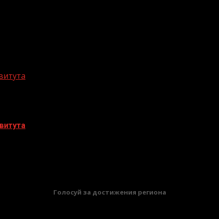
витута
витута
БАННЕРЫ
Голосуй за достижения региона