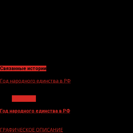
«По разным оценкам, есть например оценка Всемирно
создано 95 млн рабочих мест. По нашим оценкам, в Ро
По словам Орешкина, Россия является одним из лидеро
«Россия входит в число глобальных лидеров по разв
внедрению — например, в тех же финансах. Важно эт
интеллекта. У нас все для этого есть. У нас есть тех
чтобы по каждому из этих направлений усиливать д
Связанные истории
Год народного единства в РФ
1 мин чтения
Общество
Год народного единства в РФ
06.02.2026
ГРАФИЧЕСКОЕ ОПИСАНИЕ