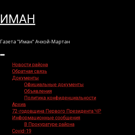
Перейти
ИМАН
к
содержимому
Газета "Иман" Ачхой-Мартан
Основное
меню
Новости района
Обратная связь
Документы
Официальные документы
Объявления
Политика конфиденциальности
Архив
72-годовщина Первого Президента ЧР
Информационные сообщения
В Прокуратуре района
Covid-19