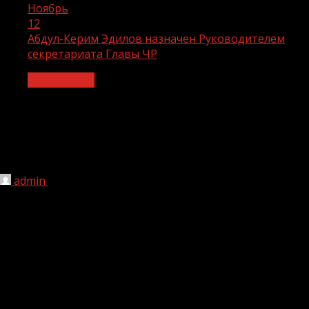
Ноябрь
12
Абдул-Керим Эдилов назначен Руководителем
секретариата Главы ЧР
Без рубрики
Абдул-Керим Эдилов назначен
Руководителем секретариата Главы
ЧР
admin
12.11.2021
1 мин чтения
208
Руководителем секретариата Главы Чеченской
Республики назначен помощник Рамзана Кадырова Абдул-
Керим Эдилов.
Об этом сообщил Глава Чеченской Республики на
встрече с коллективом секретариата, где и представил