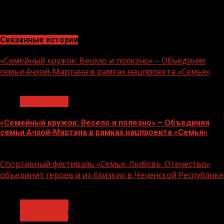
Ричардом Ларти из Ганы, бывшим чемпионом страны и
обладателем титула WBO Africa в супертяжелом весе.
Связанные истории
«Семейный кружок: Весело и полезно» – Объединяя
семьи Ачхой-Мартана в рамках нацпроекта «Семья»
1 мин чтения
Без рубрики
«Семейный кружок: Весело и полезно» – Объединяя
семьи Ачхой-Мартана в рамках нацпроекта «Семья»
14.07.2026
Спортивный фестиваль «Семья. Любовь. Отечество»
объединит героев и их близких в Чеченской Республике
1 мин чтения
Без рубрики
Объявления