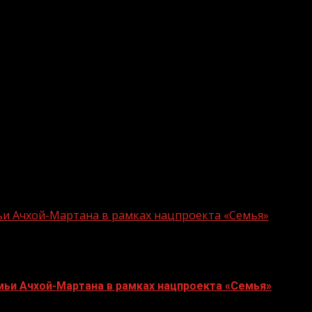
третиться и пообщаться с ветеранами культуры. За чае
 начиная с воспитания молодежи и сохранения уникальн
ых музыкантов, художников, певцов, танцоров и писат
наний наших ветеранов в области современного продю
нии культуры люди, обладающие богатым опытом, высо
ьи Ачхой-Мартана в рамках нацпроекта «Семья»
мьи Ачхой-Мартана в рамках нацпроекта «Семья»