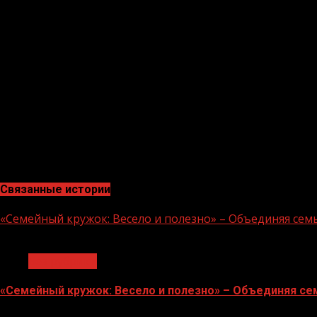
«Сегодня у меня была замечательная возможность вс
важном», — поделилась А. Кадырова.
Как сообщила министр, на встрече обсудили много тем,
созданием среды, необходимой для развития талантлив
Также Айшат Кадырова рассказала о высоком уровне з
«Услышать о том, что думают о развитии и сохране
бесценно», — подытожила она.
Связанные истории
«Семейный кружок: Весело и полезно» – Объединяя сем
1 мин чтения
Без рубрики
«Семейный кружок: Весело и полезно» – Объединяя се