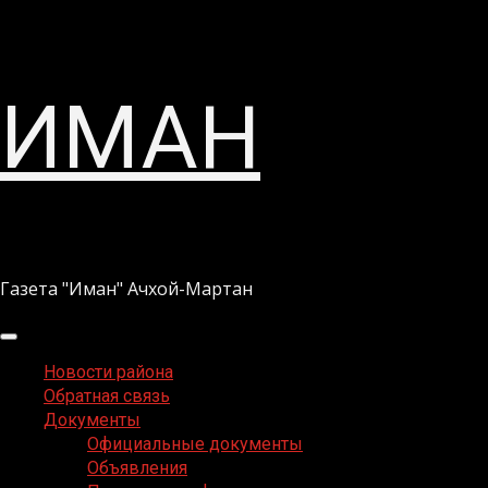
Перейти
ИМАН
к
содержимому
Газета "Иман" Ачхой-Мартан
Основное
меню
Новости района
Обратная связь
Документы
Официальные документы
Объявления