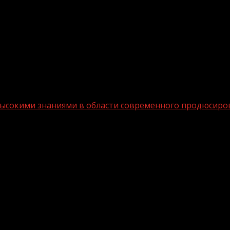
высокими знаниями в области современного продюсиро
ы обладают высокими знаниями в обл
 встретилась с ветеранами культуры. Встреча состояла
таграм».