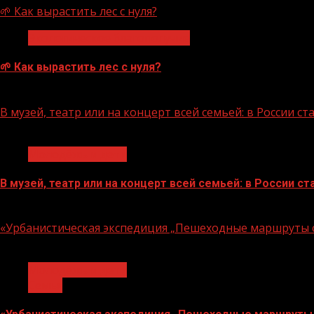
🌱 Как вырастить лес с нуля?
Экологическое благополучие
🌱 Как вырастить лес с нуля?
07.08.2026
В музей, театр или на концерт всей семьей: в России 
1 мин чтения
Молодёжь и дети
В музей, театр или на концерт всей семьей: в России 
07.08.2026
«Урбанистическая экспедиция „Пешеходные маршруты с
1 мин чтения
Молодёжь и дети
Семья