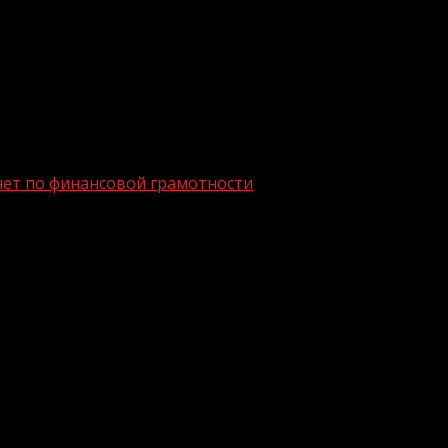
ачет по финансовой грамотности
ий онлайн-зачет по финансовой грамот
стребованности финансовых услуг и удовлетворенности
тов» с 30 ноября по 16 декабря 2021 года.