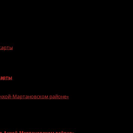
 карты
карты
 Ачхой-Мартановском районе»