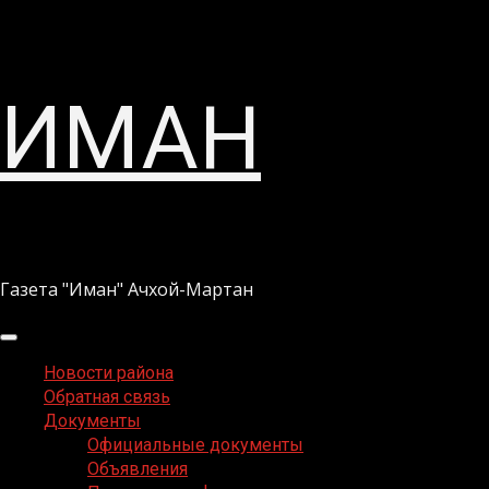
Перейти
ИМАН
к
содержимому
Газета "Иман" Ачхой-Мартан
Основное
меню
Новости района
Обратная связь
Документы
Официальные документы
Объявления