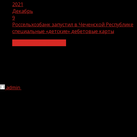
2021
Декабрь
9
Россельхозбанк запустил в Чеченской Республике
специальные «детские» дебетовые карты
Экономика и финансы
Россельхозбанк запустил в Чеченской
Республике специальные «детские»
дебетовые карты
admin
09.12.2021
1 мин чтения
216
Россельхозбанк ввёл возможность открытия
отдельного счета и выпуска дебетовой карты для
подростков в возрасте от 14 до 18 лет. Дебетовая
карта может быть выпущена отдельно либо в рамках