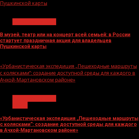
Пушкинской карты
1 мин чтения
Молодёжь и дети
В музей, театр или на концерт всей семьей: в России
стартует праздничная акция для владельцев
Пушкинской карты
07.08.2026
«Урбанистическая экспедиция „Пешеходные маршруты
с колясками“: создание доступной среды для каждого в
Ачхой-Мартановском районе»
1 мин чтения
Молодёжь и дети
Семья
«Урбанистическая экспедиция „Пешеходные маршруты
с колясками“: создание доступной среды для каждого
в Ачхой-Мартановском районе»