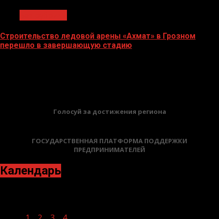
Без рубрики
Строительство ледовой арены «Ахмат» в Грозном
перешло в завершающую стадию
12.06.2026
БАННЕРЫ
Голосуй за достижения региона
ГОСУДАРСТВЕННАЯ ПЛАТФОРМА ПОДДЕРЖКИ
ПРЕДПРИНИМАТЕЛЕЙ
Календарь
Декабрь 2021
Пн
Вт
Ср
Чт
Пт
Сб
Вс
1
2
3
4
5