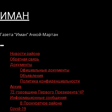
Перейти
ИМАН
к
содержимому
Газета "Иман" Ачхой-Мартан
Основное
меню
Новости района
Обратная связь
Документы
Официальные документы
Объявления
Политика конфиденциальности
Архив
72-годовщина Первого Президента ЧР
Информационные сообщения
В Прокуратуре района
Covid-19