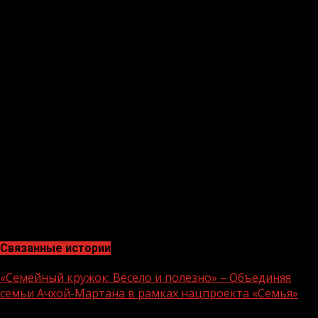
Чеченскую Республику на мероприятии представит
директор информационного агентства «Чечня
Сегодня» Мадина Хамидова и корреспондент ЧГТРК
«Грозный» Алхазур Керимов. Суть вопроса пока не
раскрывается, но, как сообщает один из
корреспондентов, вопрос актуален для каждого жителя
региона и, несомненно, заслуживает внимания
президента страны.
Основнные вопросы журналистов, как правило,
связаны с ситуацией в российской и мировой
экономике, ключевыми международными проблемами,
с социальной и внутриполитической тематикой.
Безусловно, ситуация с коронавирусом в мире еще
больше обостряет эти проблемы.
Связанные истории
«Семейный кружок: Весело и полезно» – Объединяя
семьи Ачхой-Мартана в рамках нацпроекта «Семья»
1 мин чтения