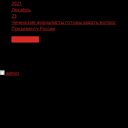
2021
Декабрь
23
Чеченские журналисты готовы задать вопрос
Президенту России
Без рубрики
Чеченские журналисты готовы
задать вопрос Президенту России
admin
23.12.2021
1 мин чтения
205
Через несколько часов начнется ежегодная пресс-
конференция Владимира Путина. Аккредитованных
журналистов на этот раз вдвое меньше, чем в
допандемийном 2019 году. Напомним, прошлогодняя
пресс-конференция прошла в онлайн-формате из-за
коронавирусных ограничений.