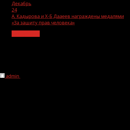
Декабрь
24
А. Кадырова и Х-Б Дааеев награждены медалями
«За защиту прав человека»
Без рубрики
А. Кадырова и Х-Б Дааеев
награждены медалями «За защиту
прав человека»
admin
24.12.2021
1 мин чтения
258
Министр культуры ЧР Айшат Кадырова и Министр
образования и науки ЧР Хож-Бауди Дааев награждены
медалью «За защиту прав человека».
В Министерстве образования и науки Чеченской
Республики обудсмен ЧР Нурди Нухажиев встретился с