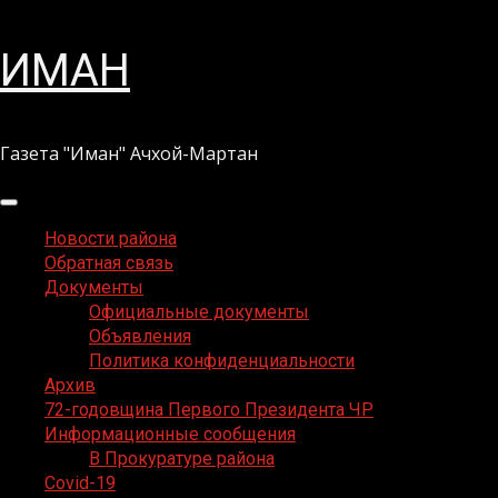
Перейти
ИМАН
к
содержимому
Газета "Иман" Ачхой-Мартан
Основное
меню
Новости района
Обратная связь
Документы
Официальные документы
Объявления
Политика конфиденциальности
Архив
72-годовщина Первого Президента ЧР
Информационные сообщения
В Прокуратуре района
Covid-19