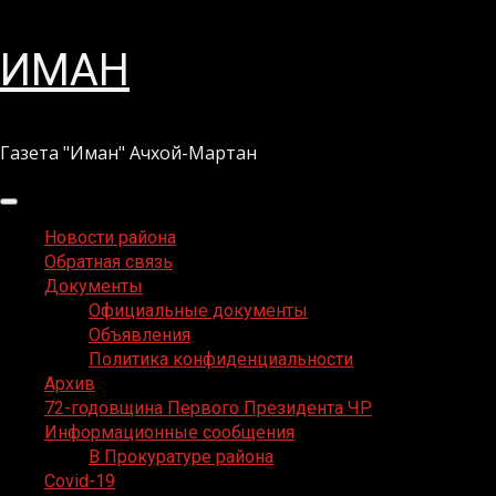
Перейти
ИМАН
к
содержимому
Газета "Иман" Ачхой-Мартан
Основное
меню
Новости района
Обратная связь
Документы
Официальные документы
Объявления
Политика конфиденциальности
Архив
72-годовщина Первого Президента ЧР
Информационные сообщения
В Прокуратуре района
Covid-19