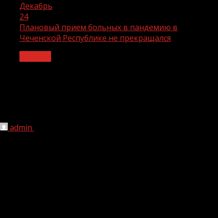
Декабрь
24
Плановый прием больных в пандемию в
Чеченской Республике не прекращался
Covid-19
Плановый прием больных в
пандемию в Чеченской Республике не
прекращался
admin
24.12.2021
1 мин чтения
258
Об этом заявил заместитель министра
здравоохранения региона Тимур Индербиев.
Благодаря оперативным и слаженным действия
руководства республики в кратчайшие сроки удалось