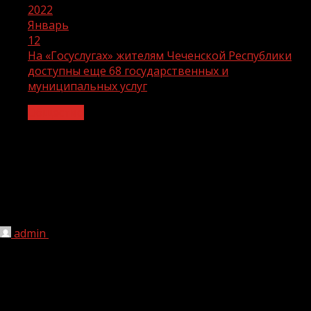
2022
Январь
12
На «Госуслугах» жителям Чеченской Республики
доступны еще 68 государственных и
муниципальных услуг
Общество
На «Госуслугах» жителям Чеченской
Республики доступны еще 68
государственных и муниципальных
услуг
admin
12.01.2022
179
Порталом сейчас пользуются уже 93 миллиона человек,
170 услуг – федеральных, региональных и