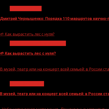
Нацприоритеты
Дмитрий Чернышенко: Порядка 110 маршрутов научно-по
07.08.2026
🌱 Как вырастить лес с нуля?
Экологическое благополучие
🌱 Как вырастить лес с нуля?
07.08.2026
В музей, театр или на концерт всей семьей: в России 
1 мин чтения
Молодёжь и дети
В музей, театр или на концерт всей семьей: в России 
07.08.2026