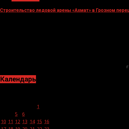
Строительство ледовой арены «Ахмат» в Грозном пер
12.06.2026
Г
Календарь
Январь 2022
Пн
Вт
Ср
Чт
Пт
Сб
Вс
1
2
3
4
5
6
7
8
9
10
11
12
13
14
15
16