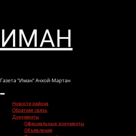
Перейти
ИМАН
к
содержимому
Газета "Иман" Ачхой-Мартан
Основное
меню
Новости района
Обратная связь
Документы
Официальные документы
Объявления