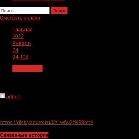
Найти:
Смотреть онлайн
Главная
2022
Январь
24
94-103
Без рубрики
94-103
admin
24.01.2022
1 мин чтения
222
https://disk.yandex.ru/i/z1wfw2t9iR8mtA
Связанные истории