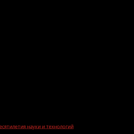
.me/gazeta11
есятилетия науки и технологий