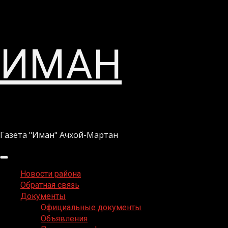
Перейти
ИМАН
к
содержимому
Газета "Иман" Ачхой-Мартан
Основное
меню
Новости района
Обратная связь
Документы
Официальные документы
Объявления