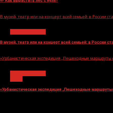
🌱 Как вырастить лес с нуля?
07.08.2026
В музей, театр или на концерт всей семьей: в России 
1 мин чтения
Молодёжь и дети
В музей, театр или на концерт всей семьей: в России 
07.08.2026
«Урбанистическая экспедиция „Пешеходные маршруты с
1 мин чтения
Молодёжь и дети
Семья
«Урбанистическая экспедиция „Пешеходные маршруты 
07.08.2026
О