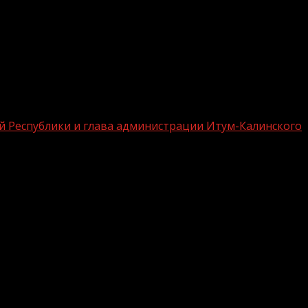
ой Республики и глава администрации Итум-Калинского
и руководитель ЦУР Чеченской
.