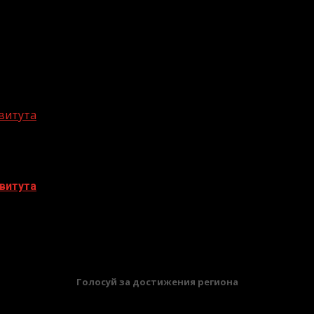
витута
витута
БАННЕРЫ
Голосуй за достижения региона