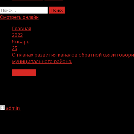
Найти:
Смотреть онлайн
Главная
2022
Январь
25
О планах развития каналов обратной связи говор
муниципального района.
Общество
О планах развития каналов обратной 
Республики и глава администрации Ит
admin
25.01.2022
1 мин чтения
196