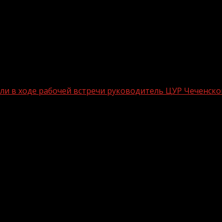
или в ходе рабочей встречи руководитель ЦУР Чеченск
связи говорили в ходе рабочей встреч
ум-Калинского муниципального района