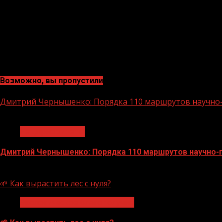
Возможно, вы пропустили
Дмитрий Чернышенко: Порядка 110 маршрутов научно-п
1 мин чтения
Нацприоритеты
Дмитрий Чернышенко: Порядка 110 маршрутов научно-по
07.08.2026
🌱 Как вырастить лес с нуля?
Экологическое благополучие