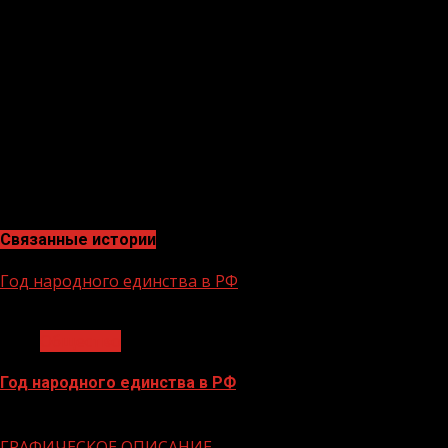
Адлан Ибиев вместе с сотрудниками системы «Инциден
Бурсаговым. Стороны обсудили вопросы дальнейшего вз
Заслушав доклад ответственного за работу в системе
жителей Итум-Калинского района по специальной прогр
Адлан Ибиев отметил важность и перспективу этой ра
В заключение рабочей встречи руководитель ЦУР ЧР п
администрация в рейтинге списка ОМСУ занимает четв
Связанные истории
Год народного единства в РФ
1 мин чтения
Общество
Год народного единства в РФ
06.02.2026
ГРАФИЧЕСКОЕ ОПИСАНИЕ