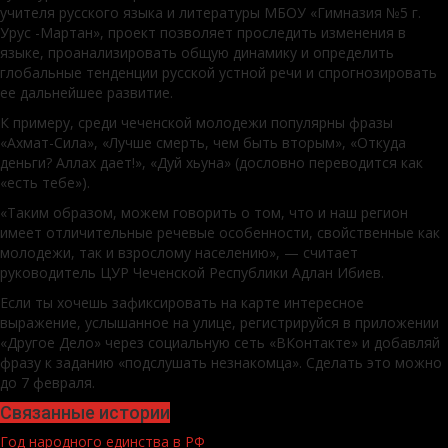
учителя русского языка и литературы МБОУ «Гимназия №5 г.
Урус -Мартан», проект позволяет проследить изменения в
языке, проанализировать общую динамику и определить
глобальные тенденции русской устной речи и спрогнозировать
ее дальнейшее развитие.
К примеру, среди чеченской молодежи популярны фразы
«Ахмат-Сила», «Лучше смерть, чем быть вторым», «Откуда
деньги? Аллах дает!», «Дуй хьуна» (дословно переводится как
«есть тебе»).
«Таким образом, можем говорить о том, что и наш регион
имеет отличительные речевые особенности, свойственные как
молодежи, так и взрослому населению», — считает
руководитель ЦУР Чеченской Республики Адлан Ибиев.
Если ты хочешь зафиксировать на карте интересное
выражение, услышанное на улице, регистрируйся в приложении
«Другое Дело» через социальную сеть «ВКонтакте» и добавляй
фразу к заданию «подслушать незнакомца». Сделать это можно
до 7 февраля.
Связанные истории
Год народного единства в РФ