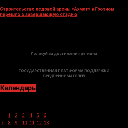
Строительство ледовой арены «Ахмат» в Грозном
перешло в завершающую стадию
12.06.2026
БАННЕРЫ
Голосуй за достижения региона
ГОСУДАРСТВЕННАЯ ПЛАТФОРМА ПОДДЕРЖКИ
ПРЕДПРИНИМАТЕЛЕЙ
Календарь
Март 2022
Пн
Вт
Ср
Чт
Пт
Сб
Вс
1
2
3
4
5
6
7
8
9
10
11
12
13