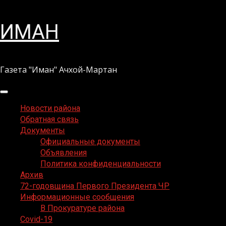
Перейти
ИМАН
к
содержимому
Газета "Иман" Ачхой-Мартан
Основное
меню
Новости района
Обратная связь
Документы
Официальные документы
Объявления
Политика конфиденциальности
Архив
72-годовщина Первого Президента ЧР
Информационные сообщения
В Прокуратуре района
Covid-19