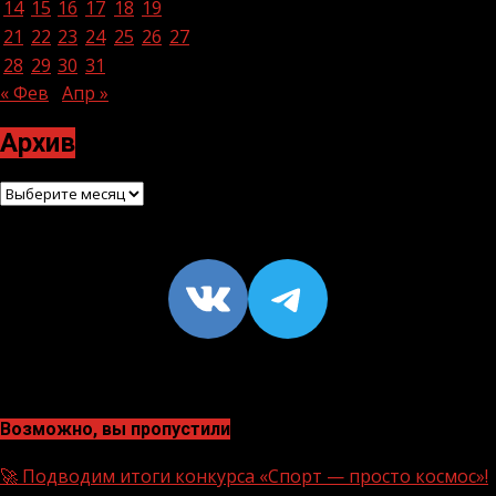
14
15
16
17
18
19
20
21
22
23
24
25
26
27
28
29
30
31
« Фев
Апр »
Архив
Архив
VK
https://t
Возможно, вы пропустили
🚀 Подводим итоги конкурса «Спорт — просто космос»!