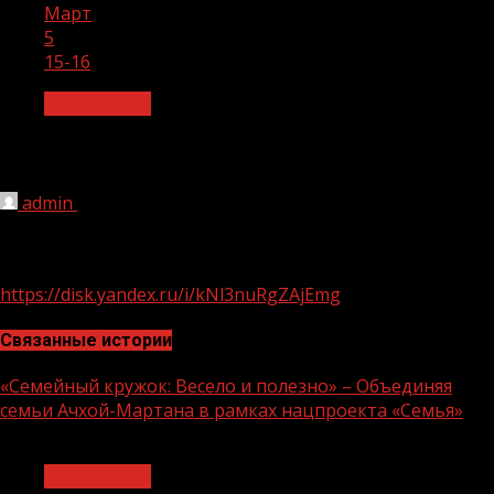
Март
5
15-16
Без рубрики
15-16
admin
05.03.2022
1 мин чтения
337
https://disk.yandex.ru/i/kNl3nuRgZAjEmg
Связанные истории
«Семейный кружок: Весело и полезно» – Объединяя
семьи Ачхой-Мартана в рамках нацпроекта «Семья»
1 мин чтения
Без рубрики