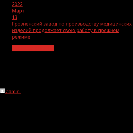
2022
Март
13
Грозненский завод по производству медицинских
изделий продолжает свою работу в прежнем
режиме
Здравоохранение
Грозненский завод по производству
медицинских изделий продолжает
свою работу в прежнем режиме
admin
13.03.2022
1 мин чтения
223
Генеральный директор ООО «РК Групп» Раджив Кумар
сообщил, что завод в Грозном по разработке и
производству медицинских изделий продолжает свою