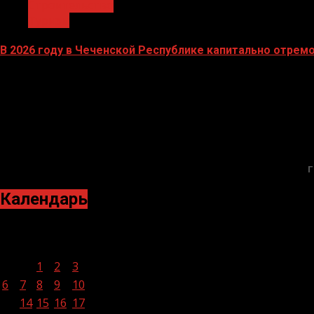
Строительство
Туризм
В 2026 году в Чеченской Республике капитально отре
16.02.2026
БАННЕРЫ
Г
Календарь
Июнь 2022
Пн
Вт
Ср
Чт
Пт
Сб
Вс
1
2
3
4
5
6
7
8
9
10
11
12
13
14
15
16
17
18
19