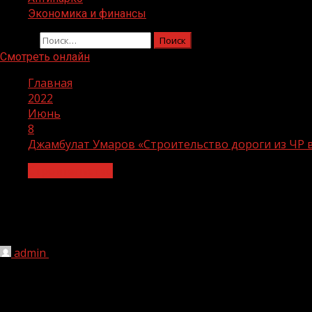
Экономика и финансы
Найти:
Смотреть онлайн
Главная
2022
Июнь
8
Джамбулат Умаров «Строительство дороги из ЧР 
Строительство
Джамбулат Умаров «Строительство до
государствами»
admin
08.06.2022
1 мин чтения
253
В Чеченской Республике прорабатывается вопрос строи