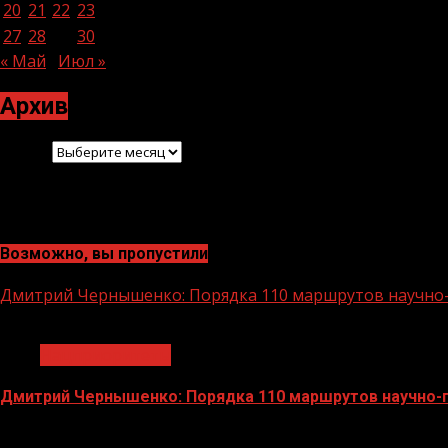
20
21
22
23
24
25
26
27
28
29
30
« Май
Июл »
Архив
Архив
Возможно, вы пропустили
Дмитрий Чернышенко: Порядка 110 маршрутов научно-п
1 мин чтения
Нацприоритеты
Дмитрий Чернышенко: Порядка 110 маршрутов научно-по
07.08.2026