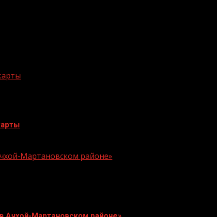
 карты
карты
 Ачхой-Мартановском районе»
 в Ачхой-Мартановском районе»