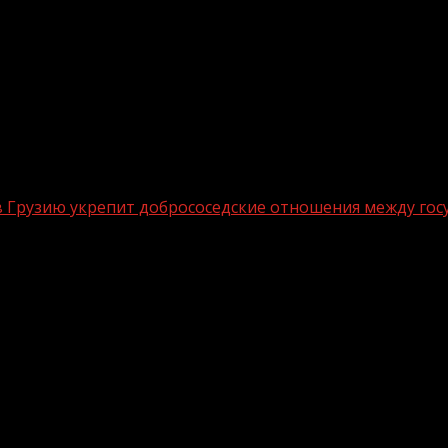
в Грузию укрепит добрососедские отношения между гос
роги из ЧР в Грузию укрепит доброс
тельства автодороги из России в Грузию через террит