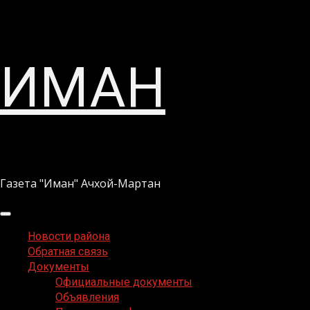
Перейти
ИМАН
к
содержимому
Газета "Иман" Ачхой-Мартан
Основное
меню
Новости района
Обратная связь
Документы
Официальные документы
Объявления