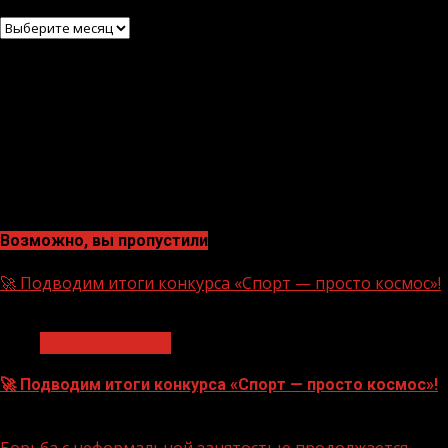
Архив
Возможно, вы пропустили
🚀 Подводим итоги конкурса «Спорт — просто космос»!
1 мин чтения
Нацприоритеты
🚀 Подводим итоги конкурса «Спорт — просто космос»!
06.08.2026