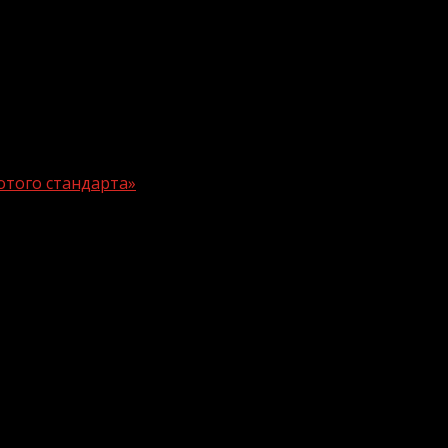
отого стандарта»
дрению «золотого стандарта»
ательные программы для всех школ страны. Они появятс
н «Об образовании в РФ». Такие нововведения уже под
ию, сформируют четкие программы для всех школ стран