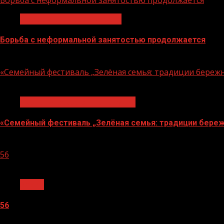
Борьба с неформальной занятостью продолжается
Неформальная занятость
Борьба с неформальной занятостью продолжается
06.08.2026
«Семейный фестиваль „Зелёная семья: традиции береж
1 мин чтения
Экологическое благополучие
«Семейный фестиваль „Зелёная семья: традиции береж
06.08.2026
56
1 мин чтения
Архив
56