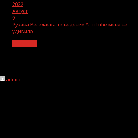
2022
Август
9
Рузана Веселаева: поведение YouTube меня не
удивило
Общество
Рузана Веселаева: поведение YouTube
меня не удивило
admin
09.08.2022
1 мин чтения
211
Видеохостинг Youtube продолжает нарушать
российское законодательство. Он уже неоднократно
демонстрирует свое пренебрежение к гражданам
России, а также к законам, применяемым на
территории РФ. Блокировка российских СМИ ярко