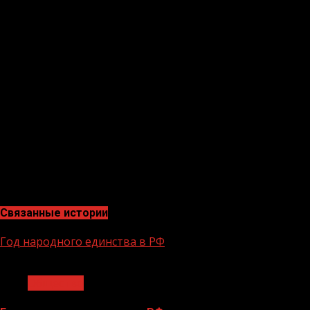
Роскомнадзора, а также разместить на своем ресурсе
электронную форму для обратной связи с российскими
гражданами или организациями. Тем не менее YouTube
и Google, а также некоторые другие интернет-
компании, это игнорируют. В связи с этим принято
решение добавить еще одну меру воздействия —
закон об оборотных штрафах IT-гигантам за отказ от
«приземления».
Для общения с иностранными корпорациями «на
равных» пользователи и корпорация должны быть в
одной юрисдикции. Это давало бы возможность
государству защищать интересы жителей РФ.
Связанные истории
Год народного единства в РФ
1 мин чтения
Общество