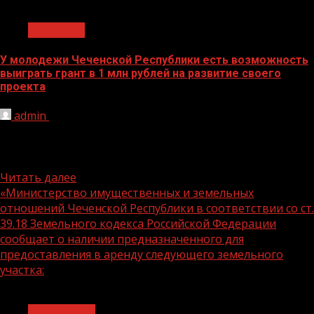
1 мин чтения
Общество
У молодежи Чеченской Республики есть возможность
выиграть грант в 1 млн рублей на развитие своего
проекта
admin
10.08.2022
Росмолодежь открыла прием заявок на второй сезон
конкурса грантов. Жители Чеченской Республики
смогут побороться за 1 млн...
Читать далее
«Министерство имущественных и земельных
отношений Чеченской Республики в соответствии со ст.
39.18 Земельного кодекса Российской Федерации
сообщает о наличии предназначенного для
предоставления в аренду следующего земельного
участка:
1 мин чтения
Объявления