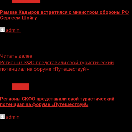
Рамзан Кадыров встретился с министром обороны РФ
Сергеем Шойгу
admin
10.08.2022
Рамзан Кадыров в своем телеграм-канале сообщил, что
Сергей Шойгу высоко оценил работу сотрудников
чеченских спецподразделений по освобождению от...
Читать далее
Регионы СКФО представили свой туристический
потенциал на форуме «Путешествуй!»
1 мин чтения
Туризм
Регионы СКФО представили свой туристический
потенциал на форуме «Путешествуй!»
admin
10.08.2022
ормирование благоприятного инвестиционного
климата, разработка