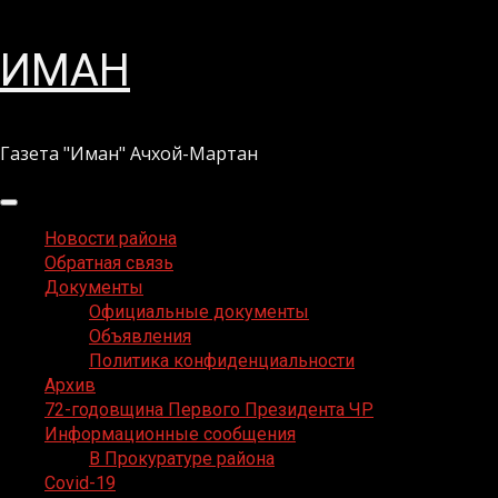
Перейти
ИМАН
к
содержимому
Газета "Иман" Ачхой-Мартан
Основное
меню
Новости района
Обратная связь
Документы
Официальные документы
Объявления
Политика конфиденциальности
Архив
72-годовщина Первого Президента ЧР
Информационные сообщения
В Прокуратуре района
Covid-19