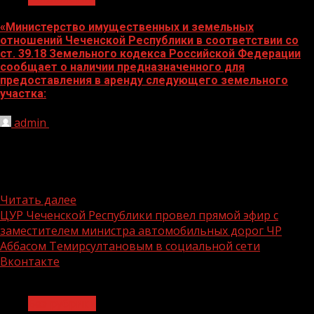
«Министерство имущественных и земельных
отношений Чеченской Республики в соответствии со
ст. 39.18 Земельного кодекса Российской Федерации
сообщает о наличии предназначенного для
предоставления в аренду следующего земельного
участка:
admin
10.08.2022
Адрес земельного участка Площадь Категория земли
Вид пользования ЧР, Ачхой-Мартановскмй
муниципальный район, с. Самашки, ГУП «Госхоз
«Самашкинский»...
Читать далее
ЦУР Чеченской Республики провел прямой эфир c
заместителем министра автомобильных дорог ЧР
Аббасом Темирсултановым в социальной сети
Вконтакте
1 мин чтения
Без рубрики