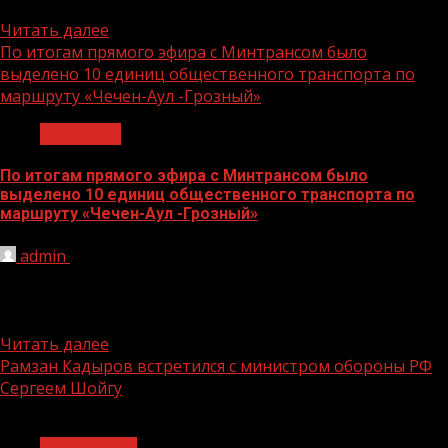
Хамзат Хасанов. Трансляция прямого эфира состоялась...
Читать далее
По итогам прямого эфира с Минтрансом было
выделено 10 единиц общественного транспорта по
маршруту «Чечен-Аул -Грозный»
Общество
По итогам прямого эфира с Минтрансом было
выделено 10 единиц общественного транспорта по
маршруту «Чечен-Аул -Грозный»
admin
10.08.2022
ЦУР Чеченской Республики провел прямой эфир с И.о.
заместителем министра транспорта и связиТурпал
Эвзиев подробно рассказал о...
Читать далее
Рамзан Кадыров встретился с министром обороны РФ
Сергеем Шойгу
1 мин чтения
Без рубрики