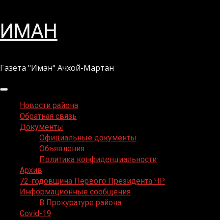
Перейти
ИМАН
к
содержимому
Газета "Иман" Ачхой-Мартан
Основное
меню
Новости района
Обратная связь
Документы
Официальные документы
Объявления
Политика конфиденциальности
Архив
72-годовщина Первого Президента ЧР
Информационные сообщения
В Прокуратуре района
Covid-19