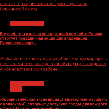
стартует праздничная акция для владельцев
Пушкинской карты
1 мин чтения
Молодёжь и дети
В музей, театр или на концерт всей семьей: в России
стартует праздничная акция для владельцев
Пушкинской карты
07.08.2026
«Урбанистическая экспедиция „Пешеходные маршруты
с колясками“: создание доступной среды для каждого в
Ачхой-Мартановском районе»
1 мин чтения
Молодёжь и дети
Семья
«Урбанистическая экспедиция „Пешеходные маршруты
с колясками“: создание доступной среды для каждого
в Ачхой-Мартановском районе»