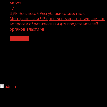
Август
17
ЦУР Чеченской Республики совместно с
Минтранссвязи ЧР провел семинар-совещание по
вопросам обратной связи для представителей
органов власти ЧР
Общество
ЦУР Чеченской Республики
совместно с Минтранссвязи ЧР
провел семинар-совещание по
вопросам обратной связи для
представителей органов власти ЧР
admin
17.08.2022
1 мин чтения
157
В Чеченской Республике работу по мониторингу и