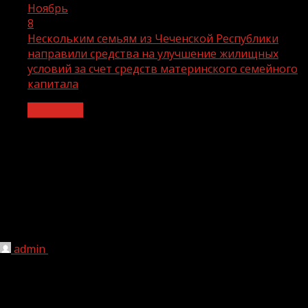
Ноябрь
8
Нескольким семьям из Чеченской Республики
направили средства на улучшение жилищных
условий за счет средств материнского семейного
капитала
Общество
Нескольким семьям из Чеченской
Республики направили средства на
улучшение жилищных условий за счет
средств материнского семейного
капитала
admin
08.11.2022
1 мин чтения
182
С начала года семьям из Чеченской Республики были