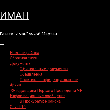
Перейти
ИМАН
к
содержимому
Газета "Иман" Ачхой-Мартан
Основное
меню
Новости района
Обратная связь
Документы
Официальные документы
Объявления
Политика конфиденциальности
Архив
72-годовщина Первого Президента ЧР
Информационные сообщения
В Прокуратуре района
Covid-19