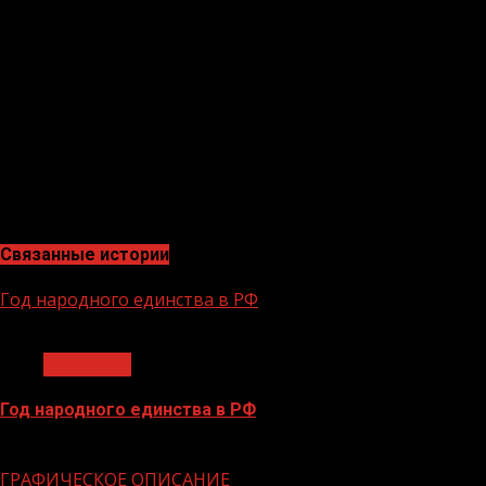
Исключением является уплата первоначального взноса
по жилищному кредиту или займу, а также
направление средств на их погашение. В этом случае
воспользоваться капиталом можно сразу после
рождения или усыновления ребенка. Напомним,
маткапитал предоставляется российским семьям в
рамках реализации федерального проекта
«Финансовая поддержка граждан при рождении детей»
нацпроекта «Демография».
Связанные истории
Год народного единства в РФ
1 мин чтения
Общество
Год народного единства в РФ
06.02.2026
ГРАФИЧЕСКОЕ ОПИСАНИЕ