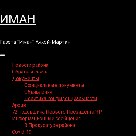
Перейти
ИМАН
к
содержимому
Газета "Иман" Ачхой-Мартан
Основное
меню
Новости района
Обратная связь
Документы
Официальные документы
Объявления
Политика конфиденциальности
Архив
72-годовщина Первого Президента ЧР
Информационные сообщения
В Прокуратуре района
Covid-19