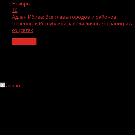
Ноябрь
10
Адлан Ибиев: Все главы городов и районов
Чеченской Республики завели личные страницы в
соцсетях
Общество
Адлан Ибиев: Все главы городов и
районов Чеченской Республики завели
личные страницы в соцсетях
admin
10.11.2022
1 мин чтения
213
После отключения иностранных соцсетей главы
городов и муниципальных образований создали новые.
По данным АНО «Диалог», в ноябре 2022 года более