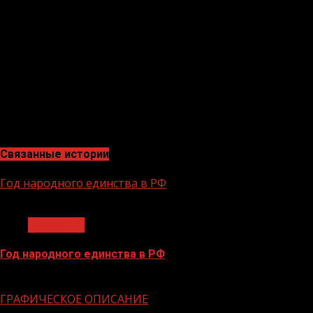
В 40 регионах прошли закрытые семинары для
политиков по ведению аккаунтов и
позиционированию в сети. В ряде субъектов есть
рейтинги мэров по качеству соцсетей, их составляют
ЦУР (филиалы АНО «Диалог Регионы») вместе с
департаментом информполитики администрации. В
рейтингах учитываются аккаунты во «ВКонтакте»,
«Одноклассниках» и Telegram.
Связанные истории
Год народного единства в РФ
1 мин чтения
Общество
Год народного единства в РФ
06.02.2026
ГРАФИЧЕСКОЕ ОПИСАНИЕ