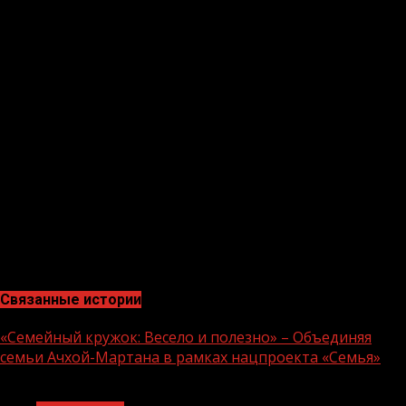
Всего до 2030 года мобильная связь должна стать
доступной более чем в 24 тыс. населенных пунктах
страны. Интернет и цифровые технологии сделают
жизнь людей комфортнее. В регионах сейчас
происходит активная цифровая трансформация, во
всех уголках страны становятся доступными
электронные государственные услуги, телемедицина,
онлайн-образование и другие современные сервисы.
Программа устранения цифрового неравенства
реализуется в рамках федерального проекта
«Информационная инфраструктура» национальной
программы «Цифровая экономика».
Связанные истории
«Семейный кружок: Весело и полезно» – Объединяя
семьи Ачхой-Мартана в рамках нацпроекта «Семья»
1 мин чтения