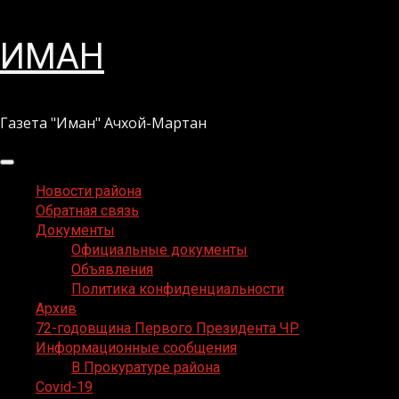
Перейти
ИМАН
к
содержимому
Газета "Иман" Ачхой-Мартан
Основное
меню
Новости района
Обратная связь
Документы
Официальные документы
Объявления
Политика конфиденциальности
Архив
72-годовщина Первого Президента ЧР
Информационные сообщения
В Прокуратуре района
Covid-19