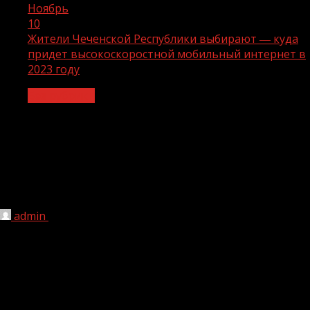
Ноябрь
10
Жители Чеченской Республики выбирают ― куда
придет высокоскоростной мобильный интернет в
2023 году
Без рубрики
Жители Чеченской Республики
выбирают ― куда придет
высокоскоростной мобильный
интернет в 2023 году
admin
10.11.2022
1 мин чтения
207
Завершается голосование за населенные пункты в
которых сеть 4G появится в первую очередь. Россияне
уже в этом году самостоятельно могут решить, где в