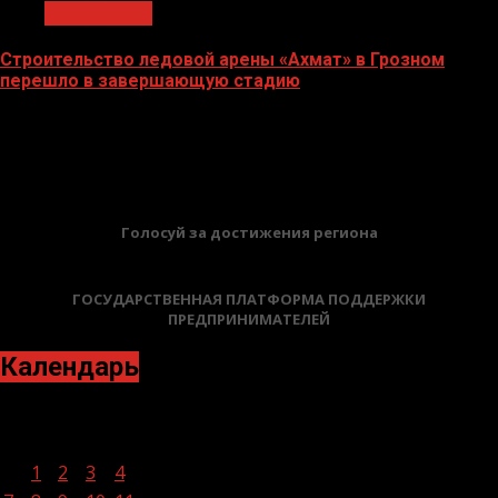
Без рубрики
Строительство ледовой арены «Ахмат» в Грозном
перешло в завершающую стадию
12.06.2026
БАННЕРЫ
Голосуй за достижения региона
ГОСУДАРСТВЕННАЯ ПЛАТФОРМА ПОДДЕРЖКИ
ПРЕДПРИНИМАТЕЛЕЙ
Календарь
Ноябрь 2022
Пн
Вт
Ср
Чт
Пт
Сб
Вс
1
2
3
4
5
6