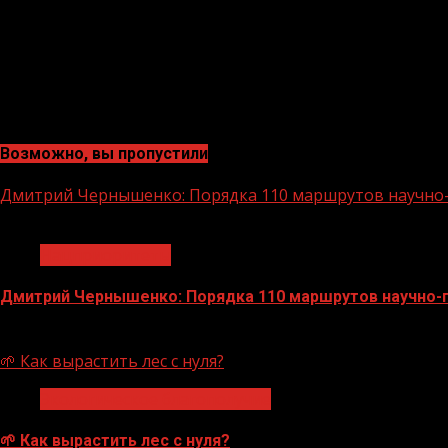
Возможно, вы пропустили
Дмитрий Чернышенко: Порядка 110 маршрутов научно-п
1 мин чтения
Нацприоритеты
Дмитрий Чернышенко: Порядка 110 маршрутов научно-по
07.08.2026
🌱 Как вырастить лес с нуля?
Экологическое благополучие
🌱 Как вырастить лес с нуля?