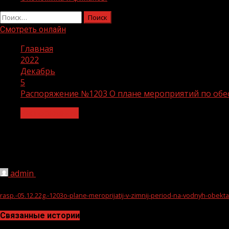
Найти:
Смотреть онлайн
Главная
2022
Декабрь
5
Распоряжение №1203 О плане мероприятий по обес
Распоряжение
Распоряжение №1203 О плане меропри
2022-2023 гг. на водных объектах
admin
05.12.2022
1 мин чтения
185
rasp.-05.12.22g.-1203o-plane-meroprijatij-v-zimnij-period-na-vodnyh-obekt
Связанные истории