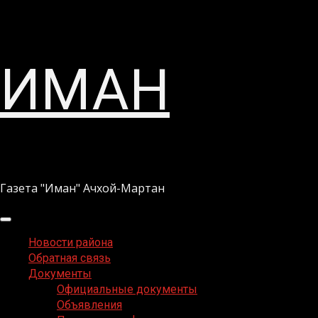
Перейти
ИМАН
к
содержимому
Газета "Иман" Ачхой-Мартан
Основное
меню
Новости района
Обратная связь
Документы
Официальные документы
Объявления