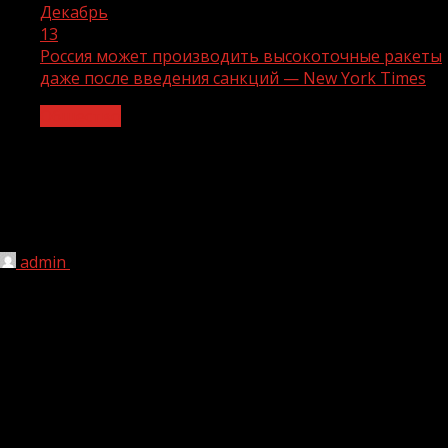
Декабрь
13
Россия может производить высокоточные ракеты
даже после введения санкций — New York Times
Общество
Россия может производить
высокоточные ракеты даже после
введения санкций — New York Times
admin
13.12.2022
1 мин чтения
210
Россия в состоянии производить высокоточные ракеты
даже после введения западных санкций. К такому
выводу пришла американская New York Times, ссылаясь
на результаты изучения компонентов ракет,
найденных на Украине.