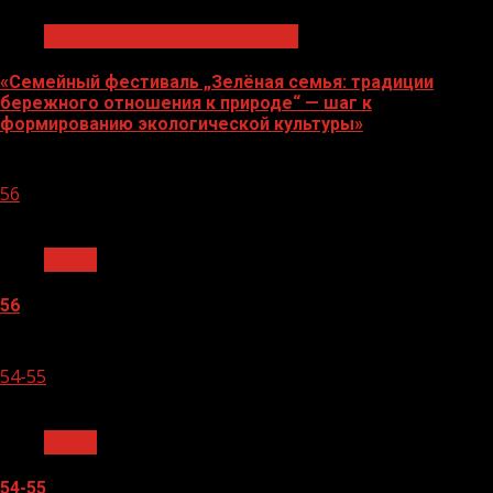
Экологическое благополучие
«Семейный фестиваль „Зелёная семья: традиции
бережного отношения к природе“ — шаг к
формированию экологической культуры»
06.08.2026
56
1 мин чтения
Архив
56
05.08.2026
54-55
1 мин чтения
Архив
54-55