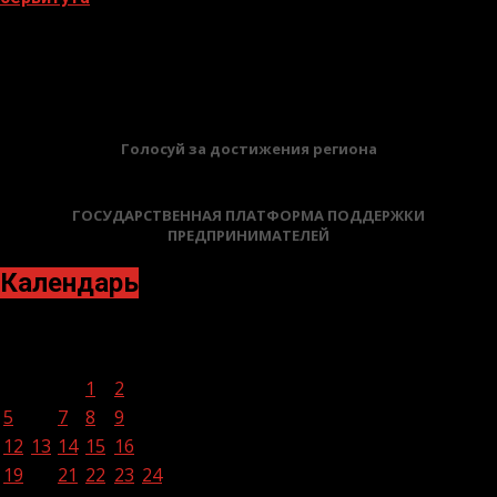
02.02.2026
БАННЕРЫ
Голосуй за достижения региона
ГОСУДАРСТВЕННАЯ ПЛАТФОРМА ПОДДЕРЖКИ
ПРЕДПРИНИМАТЕЛЕЙ
Календарь
Декабрь 2022
Пн
Вт
Ср
Чт
Пт
Сб
Вс
1
2
3
4
5
6
7
8
9
10
11
12
13
14
15
16
17
18
19
20
21
22
23
24
25