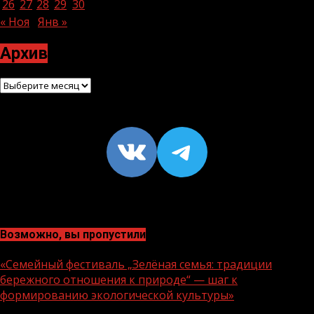
26
27
28
29
30
31
« Ноя
Янв »
Архив
Архив
VK
https://t
Возможно, вы пропустили
«Семейный фестиваль „Зелёная семья: традиции
бережного отношения к природе“ — шаг к
формированию экологической культуры»
1 мин чтения