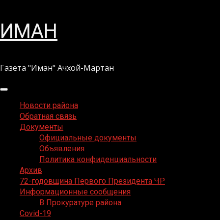
Перейти
ИМАН
к
содержимому
Газета "Иман" Ачхой-Мартан
Основное
меню
Новости района
Обратная связь
Документы
Официальные документы
Объявления
Политика конфиденциальности
Архив
72-годовщина Первого Президента ЧР
Информационные сообщения
В Прокуратуре района
Covid-19