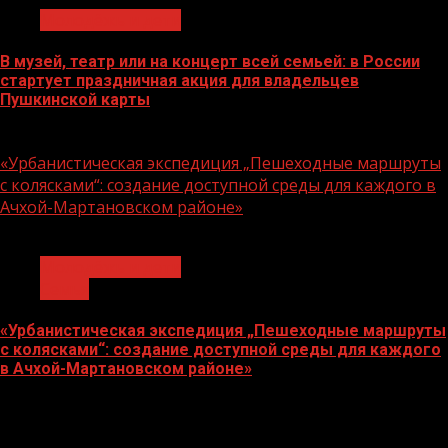
Молодёжь и дети
В музей, театр или на концерт всей семьей: в России
стартует праздничная акция для владельцев
Пушкинской карты
07.08.2026
«Урбанистическая экспедиция „Пешеходные маршруты
с колясками“: создание доступной среды для каждого в
Ачхой-Мартановском районе»
1 мин чтения
Молодёжь и дети
Семья
«Урбанистическая экспедиция „Пешеходные маршруты
с колясками“: создание доступной среды для каждого
в Ачхой-Мартановском районе»
07.08.2026
О