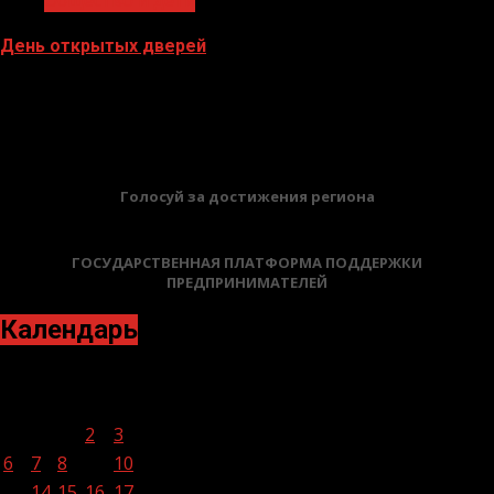
Общество и дети
День открытых дверей
12.07.2023
БАННЕРЫ
Голосуй за достижения региона
ГОСУДАРСТВЕННАЯ ПЛАТФОРМА ПОДДЕРЖКИ
ПРЕДПРИНИМАТЕЛЕЙ
Календарь
Февраль 2023
Пн
Вт
Ср
Чт
Пт
Сб
Вс
1
2
3
4
5
6
7
8
9
10
11
12
13
14
15
16
17
18
19