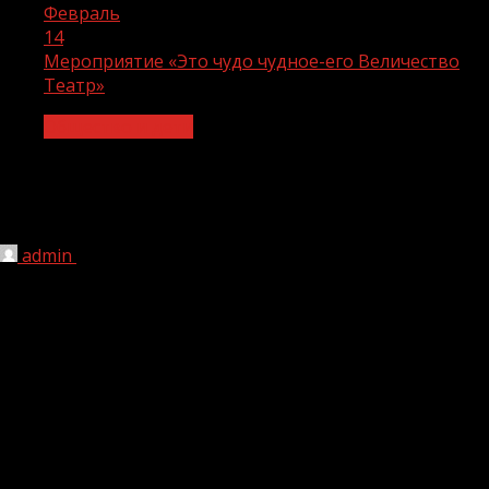
Февраль
14
Мероприятие «Это чудо чудное-его Величество
Театр»
Общество и дети
Мероприятие «Это чудо чудное-его
Величество Театр»
admin
14.02.2023
1 мин чтения
164
В рамках национального проекта «Культура» 11
февраля хормейстер Дома культуры Новый Шарой
А.Лабазанова со своими воспитанниками провела
мероприятие «Это чудо чудное-его Величество Театр»,
на котором участвовало 10 человек.
Как известно, слово «театр» произошло от древне-