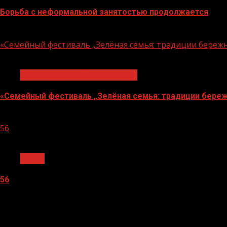
Борьба с неформальной занятостью продолжается
06.08.2026
«Семейный фестиваль „Зелёная семья: традиции береж
1 мин чтения
Экологическое благополучие
«Семейный фестиваль „Зелёная семья: традиции береж
06.08.2026
56
1 мин чтения
Архив
56
05.08.2026
О