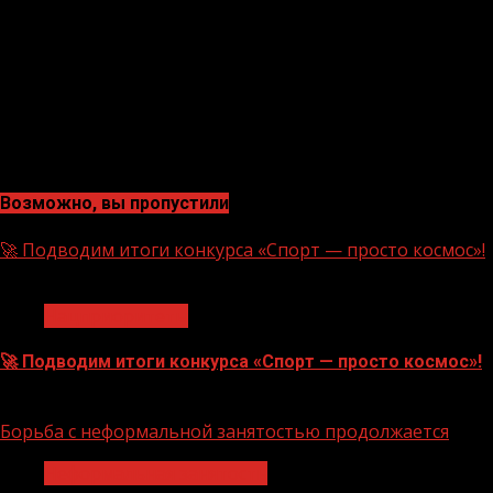
Возможно, вы пропустили
🚀 Подводим итоги конкурса «Спорт — просто космос»!
1 мин чтения
Нацприоритеты
🚀 Подводим итоги конкурса «Спорт — просто космос»!
06.08.2026
Борьба с неформальной занятостью продолжается
Неформальная занятость