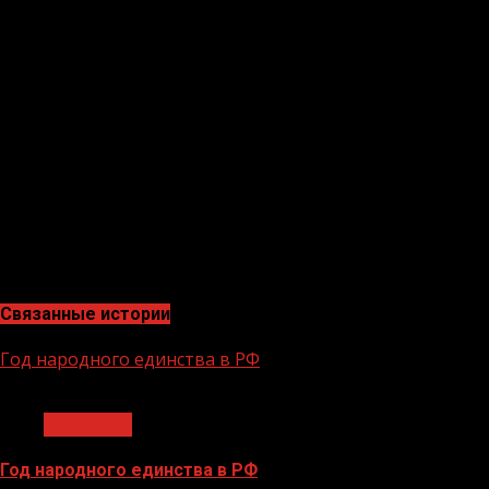
Цель мероприятия — повышение качества контента и о
рассказали о грамотном оформлении страниц, «фишках
общественных мнений.
Участники семинара также узнали об особенностях веде
Руководитель ЦУР ЧР Адлан Ибиев отметил, что работ
«Мы видим результаты проводимой совместной работы. 
получать более развернутые ответы на беспокоящие их 
Как отметили участники семинара, важность таких ме
лучших практиках.
Связанные истории
Год народного единства в РФ
1 мин чтения
Общество
Год народного единства в РФ