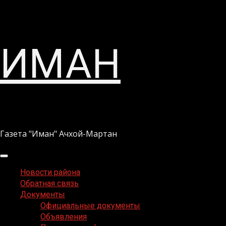
Перейти
ИМАН
к
содержимому
Газета "Иман" Ачхой-Мартан
Основное
меню
Новости района
Обратная связь
Документы
Официальные документы
Объявления