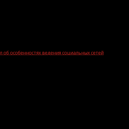
л об особенностях ведения социальных сетей
ики рассказал об особенностях веден
й образования Шелковского района получили методич