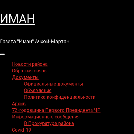
Перейти
ИМАН
к
содержимому
Газета "Иман" Ачхой-Мартан
Основное
меню
Новости района
Обратная связь
Документы
Официальные документы
Объявления
Политика конфиденциальности
Архив
72-годовщина Первого Президента ЧР
Информационные сообщения
В Прокуратуре района
Covid-19