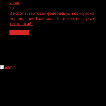
Июль
10
В России стартовал федеральный конкурс на
определение Талисмана Десятилетия науки и
технологий.
Общество
В России стартовал федеральный
конкурс на определение Талисмана
Десятилетия науки и технологий.
admin
10.07.2023
1 мин чтения
139
Каждый россиянин сможет подарить стране символ,
вдохновляющий на реализацию прорывных идей всех,
кто связывает свою жизнь с наукой.
Как принять участие?