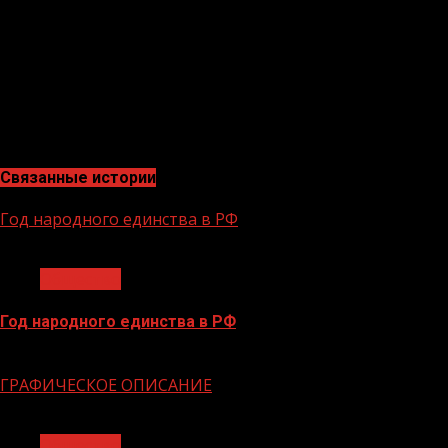
молодых ученых и посетить научно-
популярный маршрут в Сочи, а его работа станет
официальным Талисманом Десятилетия науки и
технологий в России.
Более подробная информация о конкурсе на
странице
талисман
.
наука
.
рф
Связанные истории
Год народного единства в РФ
1 мин чтения
Общество
Год народного единства в РФ
06.02.2026
ГРАФИЧЕСКОЕ ОПИСАНИЕ
1 мин чтения
Общество