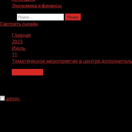
Экономика и финансы
Найти:
Смотреть онлайн
Главная
2023
Июль
11
Тематическое мероприятие в центре дополнитель
Образование
Тематическое мероприятие в центре д
admin
11.07.2023
1 мин чтения
174
В рамках реализации национального проекта «Образов
школьников в каникулярное время.Тематическое мероп
«Образование» было проведено среди школьников в кан