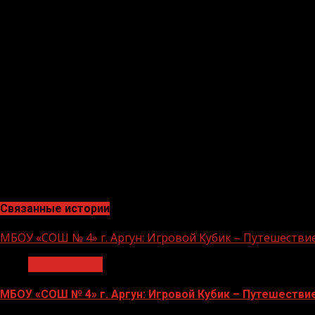
навыки, а также провести время с пользой и интересом
В ходе мероприятия были проведены различные познав
научные эксперименты, изучение иностранных языков, 
законы природы. Они проводили интересные опыты и в
свой научный интерес.
Изучение иностранных языков было одним из самых по
или других языков. Занятия проводились в игровой фо
творческие мастер-классы. Они могли изучать живопись
свои творческие способности.Все мероприятия провод
увлекательную и дружественную атмосферу, в которой
Тематическое мероприятие в центре дополнительного 
провести время с пользой и интересом, но и получить
Связанные истории
МБОУ «СОШ № 4» г. Аргун: Игровой Кубик – Путешестви
Образование
МБОУ «СОШ № 4» г. Аргун: Игровой Кубик – Путешестви