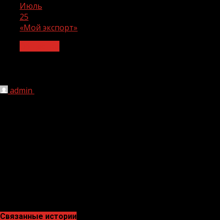
Июль
25
«Мой экспорт»
Общество
«Мой экспорт»
admin
25.07.2023
167
Если у вас товары мирового качества, пора задуматься
о мировых продажах. Чтобы размещать продукцию на
маркетплейсах по всему мирувоспользуйтесь
цифровой платформой «Мой экспорт». Здесь вы
сможете получить бесплатную консультацию. Помощь
в организации торговли и продвижении товаров на
более чем 130 зарубежных площадках.
Связанные истории