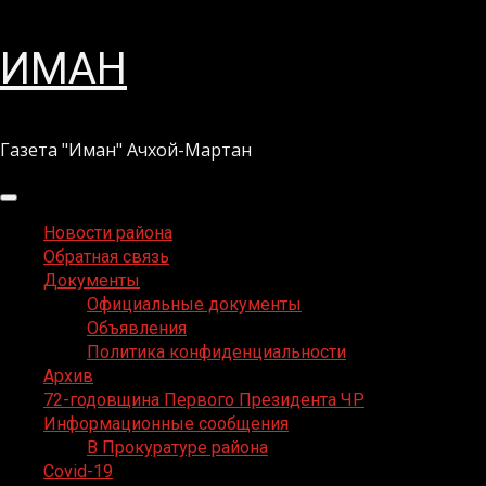
Перейти
ИМАН
к
содержимому
Газета "Иман" Ачхой-Мартан
Основное
меню
Новости района
Обратная связь
Документы
Официальные документы
Объявления
Политика конфиденциальности
Архив
72-годовщина Первого Президента ЧР
Информационные сообщения
В Прокуратуре района
Covid-19