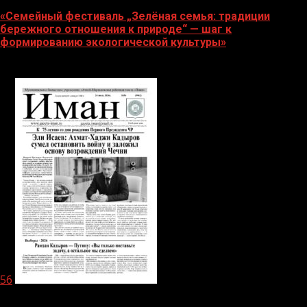
«Семейный фестиваль „Зелёная семья: традиции
бережного отношения к природе“ — шаг к
формированию экологической культуры»
06.08.2026
56
1 мин чтения