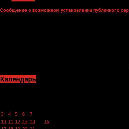
Сообщение о возможном установлении публичного сер
02.02.2026
Г
Календарь
Июль 2023
Пн
Вт
Ср
Чт
Пт
Сб
Вс
1
2
3
4
5
6
7
8
9
10
11
12
13
14
15
16