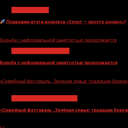
Нацприоритеты
Подводим итоги конкурса «Спорт — просто космос»!
06.08.2026
Борьба с неформальной занятостью продолжается
Неформальная занятость
Борьба с неформальной занятостью продолжается
06.08.2026
«Семейный фестиваль „Зелёная семья: традиции береж
1 мин чтения
Экологическое благополучие
«Семейный фестиваль „Зелёная семья: традиции береж
06.08.2026