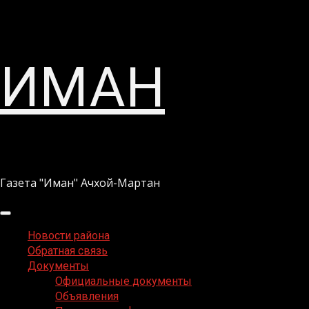
Перейти
ИМАН
к
содержимому
Газета "Иман" Ачхой-Мартан
Основное
меню
Новости района
Обратная связь
Документы
Официальные документы
Объявления