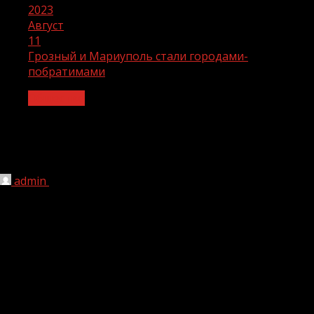
2023
Август
11
Грозный и Мариуполь стали городами-
побратимами
Общество
Грозный и Мариуполь стали
городами-побратимами
admin
11.08.2023
1 мин чтения
159
Мэр Грозного Хас-Магомед Кадыров и глава
администрации Мариуполя Олег Моргунподписали
соглашение об установлении побратимских отношений
между городами.
Соглашение было подписано в Мариуполе, в ходе