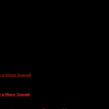
едстоит решить непростую задачу — собрать ребенка в 
 семей проводит «Единая Россия». Помогают собрать вс
ные ситуации бывают разными, и порой семьям нужна п
Россия» в этом году продолжила добрую традицию по с
 про заботу и любовь, про яркие школьные эмоции и кон
 остались довольны — подарками. В этом году подарки 
ричинам оказались в трудной жизненной ситуации, под
е в Мире Знаний
е в Мире Знаний