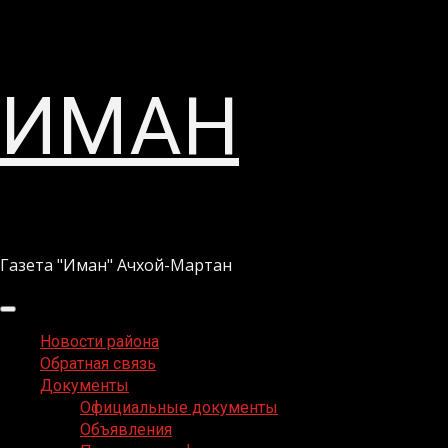
Перейти
ИМАН
к
содержимому
Газета "Иман" Ачхой-Мартан
Основное
меню
Новости района
Обратная связь
Документы
Официальные документы
Объявления