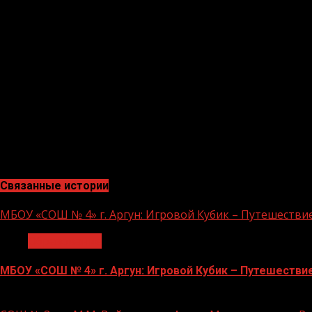
Сентябрь не за горами и родителям по всей стране пр
малообеспеченным. Ежегодную акцию в поддержку таких
чьи отцы сейчас выполняют задачи в зоне СВО. Жизнен
Солтаханова, директор ОУ совместно партией «Единая 
кто в этом нуждается. «Собери ребенка в школу» – это
национальных черт нашего народа. И дети, и родители
Вахаев Сайд-Селим, Умаханова Халимат.
“«Данная акция помогает семьям, которые по разным п
Идалхажиевна Макаева / социальный педагог ОУ.”
Связанные истории
МБОУ «СОШ № 4» г. Аргун: Игровой Кубик – Путешестви
Образование
МБОУ «СОШ № 4» г. Аргун: Игровой Кубик – Путешестви
21.11.2023