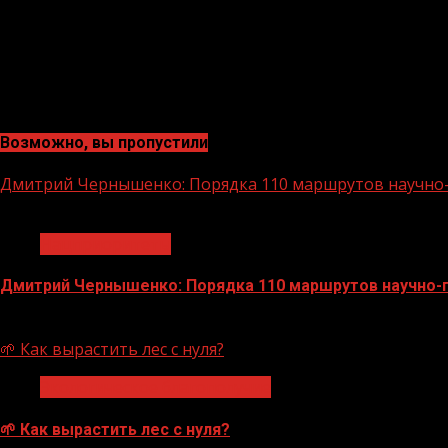
Возможно, вы пропустили
Дмитрий Чернышенко: Порядка 110 маршрутов научно-п
1 мин чтения
Нацприоритеты
Дмитрий Чернышенко: Порядка 110 маршрутов научно-по
07.08.2026
🌱 Как вырастить лес с нуля?
Экологическое благополучие
🌱 Как вырастить лес с нуля?