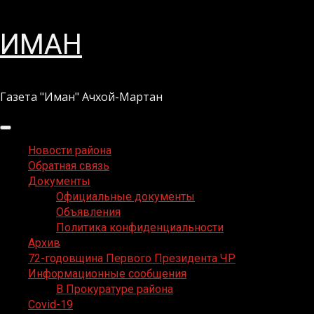
Перейти
ИМАН
к
содержимому
Газета "Иман" Ачхой-Мартан
Основное
меню
Новости района
Обратная связь
Документы
Официальные документы
Объявления
Политика конфиденциальности
Архив
72-годовщина Первого Президента ЧР
Информационные сообщения
В Прокуратуре района
Covid-19