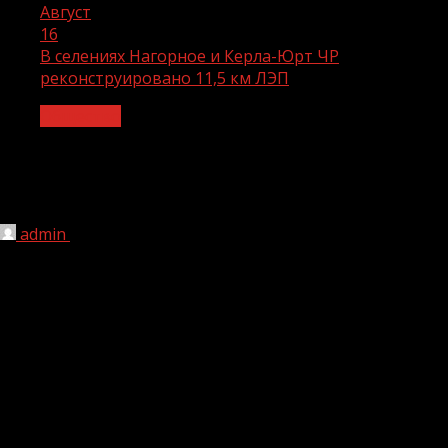
Август
16
В селениях Нагорное и Керла-Юрт ЧР
реконструировано 11,5 км ЛЭП
Общество
В селениях Нагорное и Керла-Юрт ЧР
реконструировано 11,5 км ЛЭП
admin
16.08.2023
1 мин чтения
151
АО «Чеченэнерго» реконструировало 11, 5 км ЛЭП для
надежного электроснабжения двух сёл республики.
Специалисты управляемого «Россети Северный Кавказ»
АО «Чеченэнерго» повысили надежность и качество
электроснабжения порядка 350 жителей и двух
социально значимых объектов в селениях Нагорное