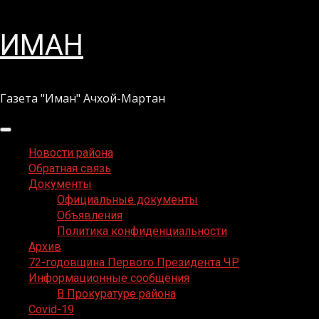
Перейти
ИМАН
к
содержимому
Газета "Иман" Ачхой-Мартан
Основное
меню
Новости района
Обратная связь
Документы
Официальные документы
Объявления
Политика конфиденциальности
Архив
72-годовщина Первого Президента ЧР
Информационные сообщения
В Прокуратуре района
Covid-19