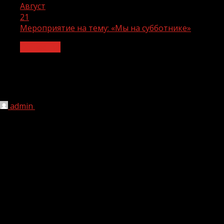
Август
21
Мероприятие на тему: «Мы на субботнике»
Общество
Мероприятие на тему: «Мы на
субботнике»
admin
21.08.2023
1 мин чтения
152
В рамках реализации проекта «Современная школа»
10-11 августа 2023 года педагогические работники
МБОУ «Цоци-Юртовская СШ №2» организовали
мероприятие на тему: «Мы на субботнике» новой
школе, которая откроется свои двери 1 сентября 2023-
2024 учебном году. Цель субботника: Возрождение
традиции в деле воспитания трудовой и экологической
культуры.