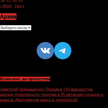
« Июл
Сен »
Архив
Архив
VK
https://t
Возможно, вы пропустили
Дмитрий Чернышенко: Порядка 110 маршрутов
научно-популярного туризма в 35 регионах создано в
рамках Десятилетия науки и технологий
1 мин чтения