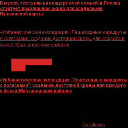
В музей, театр или на концерт всей семьей: в России
стартует праздничная акция для владельцев
Пушкинской карты
07.08.2026
«Урбанистическая экспедиция „Пешеходные маршруты
с колясками“: создание доступной среды для каждого в
Ачхой-Мартановском районе»
1 мин чтения
Молодёжь и дети
Семья
«Урбанистическая экспедиция „Пешеходные маршруты
с колясками“: создание доступной среды для каждого
в Ачхой-Мартановском районе»
07.08.2026
О
нас
Copyright © Все права защищены.
|
DarkNews
от AF