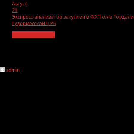
Август
29
Экспресс-анализатор закуплен в ФАП села Гордали
Гудермесской ЦРБ
Здравоохранение
Экспресс-анализатор закуплен в ФАП
села Гордали Гудермесской ЦРБ
admin
29.08.2023
1 мин чтения
166
В рамках реализации регионального проекта
«Модернизация первичного звена здравоохранения»
национального проекта «Здравоохранение»
Гудермесская ЦРБ получила глюкометр.
Данный аппарат пригоден для измерения уровня
глюкозы крови, полученной из альтернативных мест.
Систему нельзя использовать для постановки или