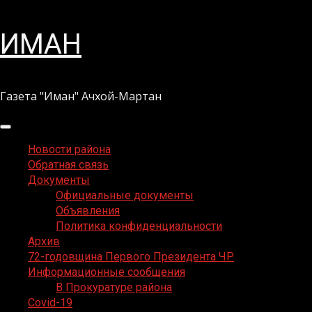
Перейти
ИМАН
к
содержимому
Газета "Иман" Ачхой-Мартан
Основное
меню
Новости района
Обратная связь
Документы
Официальные документы
Объявления
Политика конфиденциальности
Архив
72-годовщина Первого Президента ЧР
Информационные сообщения
В Прокуратуре района
Covid-19